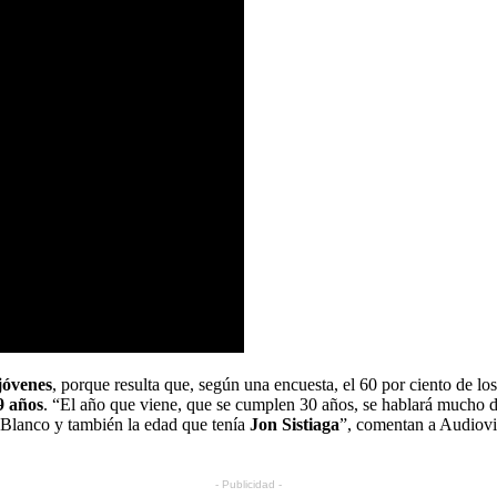
jóvenes
, porque resulta que, según una encuesta, el 60 por ciento de lo
9 años
. “El año que viene, que se cumplen 30 años, se hablará mucho d
 Blanco y también la edad que tenía
Jon Sistiaga
”, comentan a Audiov
- Publicidad -