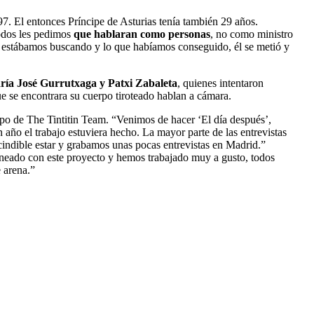
97. El entonces Príncipe de Asturias tenía también 29 años.
todos les pedimos
que hablaran como personas
, no como ministro
que estábamos buscando y lo que habíamos conseguido, él se metió y
ía José Gurrutxaga y Patxi Zabaleta
, quienes intentaron
ue se encontrara su cuerpo tiroteado hablan a cámara.
ipo de The Tintitin Team. “Venimos de hacer ‘El día después’,
 año el trabajo estuviera hecho. La mayor parte de las entrevistas
indible estar y grabamos unas pocas entrevistas en Madrid.”
ineado con este proyecto y hemos trabajado muy a gusto, todos
 arena.”