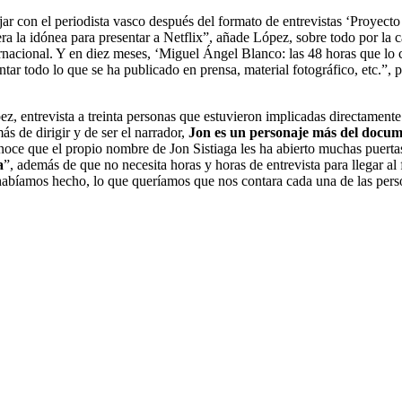
r con el periodista vasco después del formato de entrevistas ‘Proyect
a la idónea para presentar a Netflix”, añade López, sobre todo por la 
ernacional. Y en diez meses, ‘Miguel Ángel Blanco: las 48 horas que lo c
ntar todo lo que se ha publicado en prensa, material fotográfico, etc.
ez, entrevista a treinta personas que estuvieron implicadas directament
de dirigir y de ser el narrador,
Jon es un personaje más del docum
oce que el propio nombre de Jon Sistiaga les ha abierto muchas puertas
a
”, además de que no necesita horas y horas de entrevista para llegar al
 habíamos hecho, lo que queríamos que nos contara cada una de las pers