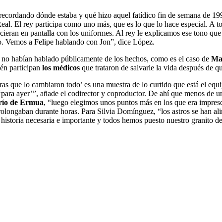
 recordando dónde estaba y qué hizo aquel fatídico fin de semana de 19
eal. El rey participa como uno más, que es lo que lo hace especial. A 
arecieran en pantalla con los uniformes. Al rey le explicamos ese tono 
to. Vemos a Felipe hablando con Jon”, dice López.
, no habían hablado públicamente de los hechos, como es el caso de
Mar
ién participan
los médicos
que trataron de salvarle la vida después de q
s que lo cambiaron todo’ es una muestra de lo curtido que está el equ
‘para ayer’”, añade el codirector y coproductor. De ahí que menos de un
río de Ermua
, “luego elegimos unos puntos más en los que era impresc
longaban durante horas. Para Silvia Domínguez, “los astros se han al
storia necesaria e importante y todos hemos puesto nuestro granito de