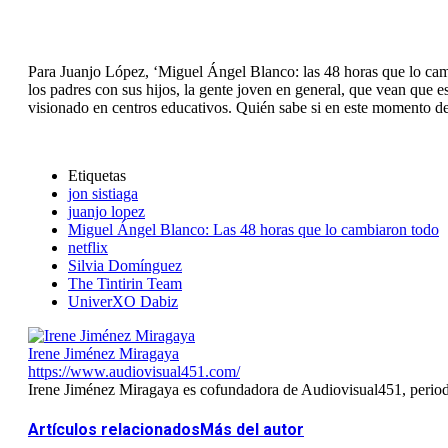
Para Juanjo López, ‘Miguel Ángel Blanco: las 48 horas que lo camb
los padres con sus hijos, la gente joven en general, que vean que 
visionado en centros educativos. Quién sabe si en este momento de
Etiquetas
jon sistiaga
juanjo lopez
Miguel Ángel Blanco: Las 48 horas que lo cambiaron todo
netflix
Silvia Domínguez
The Tintirin Team
UniverXO Dabiz
Irene Jiménez Miragaya
https://www.audiovisual451.com/
Irene Jiménez Miragaya es cofundadora de Audiovisual451, periodis
Artículos relacionados
Más del autor