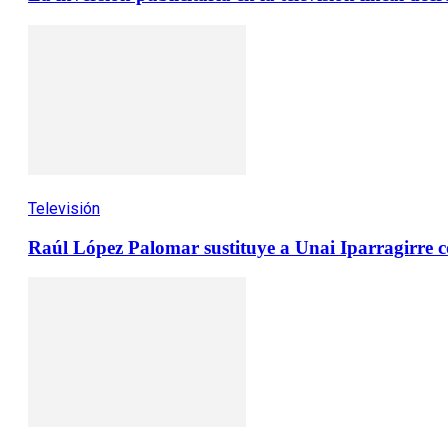
Televisión
Raúl López Palomar sustituye a Unai Iparragirre 