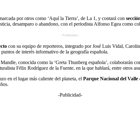
a marcada por otros como ‘Aquí la Tierra’, de La 1, y contará con
secció
justicia, desamparo o abandono, con el periodista Alfonso Egea como co
- Publicidad -
ecto
con su equipo de reporteros, integrado por José Luis Vidal, Caro
puntos de interés informativo de la geografía española.
ivia Mandle, conocida como la ‘Greta Thunberg española’, colaborarán co
naturalista Félix Rodríguez de la Fuente, en la que hablará, entre otros 
o en el lugar más caliente del planeta, el
Parque Nacional del Valle 
años.
-Publicidad-