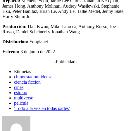
Reparto:
Michelle Yeoh, Jamie Lee Curtis, Jonathan Ke Quan,
James Hong, Anthony Molinari, Audrey Wasilewski, Stephanie
Hsu, Peter Banifaz, Brian Le, Andy Le, Tallie Medel, Jenny Slate,
Harry Shum Jr.
Producción:
Dan Kwan, Mike Larocca, Anthony Russo, Joe
Russo, Daniel Scheinert y Jonathan Wang.
Distribución:
Youplanet.
Estreno:
3 de junio de 2022.
-Publicidad-
Etiquetas
chinoestadounidense
ciencia ficcion
cines
estreno
multiverso
pelicula
‘Todo a la vez en todas partes’