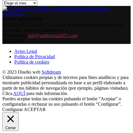
Archivos
SOBRE NOSOTROS
AUDIOVISUAL451 | La web de la industria audiovisual. Cine,
Televisión, Internet, Videojuegos...
Contáctanos:
info@audiovisual451.com
SÍGUENOS
Aviso Legal
Política de Privacidad
Política de cookies
© 2023 Diseño web
Softdream
Utilizamos cookies propias y de terceros para fines analíticos y para
mostrarte publicidad personalizada en base a un perfil elaborado a
partir de tus hábitos de navegación (por ejemplo, páginas visitadas).
Clica
AQUÍ
para más información.
Puedes aceptar todas las cookies pulsando el botón “Aceptar” o
configurarlas o rechazar su uso pulsando el botón “Configurar”.
Configurar
ACEPTAR
Cerrar