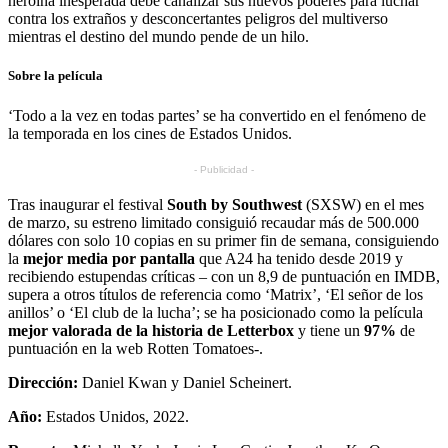
heroína inesperada debe canalizar sus nuevos poderes para luchar
contra los extraños y desconcertantes peligros del multiverso
mientras el destino del mundo pende de un hilo.
Sobre la película
‘Todo a la vez en todas partes’ se ha convertido en el fenómeno de
la temporada en los cines de Estados Unidos.
- Publicidad -
Tras inaugurar el festival
South by Southwest
(SXSW) en el mes
de marzo, su estreno limitado consiguió recaudar más de 500.000
dólares con solo 10 copias en su primer fin de semana, consiguiendo
la
mejor media por pantalla
que A24 ha tenido desde 2019 y
recibiendo estupendas críticas – con un 8,9 de puntuación en IMDB,
supera a otros títulos de referencia como ‘Matrix’, ‘El señor de los
anillos’ o ‘El club de la lucha’; se ha posicionado como la película
mejor valorada de la historia de Letterbox
y tiene un
97%
de
puntuación en la web Rotten Tomatoes-.
Dirección:
Daniel Kwan y Daniel Scheinert.
Año:
Estados Unidos, 2022.