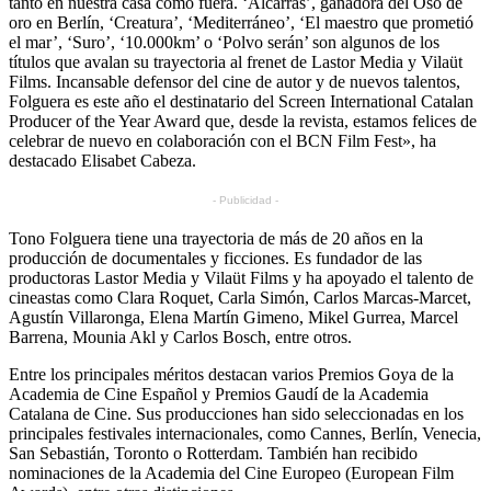
tanto en nuestra casa como fuera. ‘Alcarràs’, ganadora del Oso de
oro en Berlín, ‘Creatura’, ‘Mediterráneo’, ‘El maestro que prometió
el mar’, ‘Suro’, ‘10.000km’ o ‘Polvo serán’ son algunos de los
títulos que avalan su trayectoria al frenet de Lastor Media y Vilaüt
Films. Incansable defensor del cine de autor y de nuevos talentos,
Folguera es este año el destinatario del Screen International Catalan
Producer of the Year Award que, desde la revista, estamos felices de
celebrar de nuevo en colaboración con el BCN Film Fest», ha
destacado Elisabet Cabeza.
- Publicidad -
Tono Folguera tiene una trayectoria de más de 20 años en la
producción de documentales y ficciones. Es fundador de las
productoras Lastor Media y Vilaüt Films y ha apoyado el talento de
cineastas como Clara Roquet, Carla Simón, Carlos Marcas-Marcet,
Agustín Villaronga, Elena Martín Gimeno, Mikel Gurrea, Marcel
Barrena, Mounia Akl y Carlos Bosch, entre otros.
Entre los principales méritos destacan varios Premios Goya de la
Academia de Cine Español y Premios Gaudí de la Academia
Catalana de Cine. Sus producciones han sido seleccionadas en los
principales festivales internacionales, como Cannes, Berlín, Venecia,
San Sebastián, Toronto o Rotterdam. También han recibido
nominaciones de la Academia del Cine Europeo (European Film