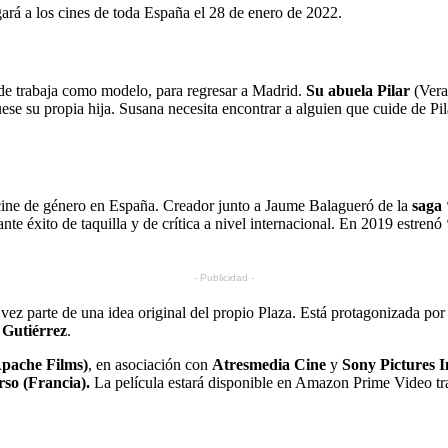
gará a los cines de toda España el 28 de enero de 2022.
e trabaja como modelo, para regresar a Madrid.
Su abuela Pilar
(Vera
se su propia hija. Susana necesita encontrar a alguien que cuide de Pila
 cine de género en España. Creador junto a Jaume Balagueró de la
saga 
te éxito de taquilla y de crítica a nivel internacional. En 2019 estrenó
- Publicidad -
vez parte de una idea original del propio Plaza. Está protagonizada por
Gutiérrez
.
pache Films)
, en asociación con
Atresmedia Cine
y
Sony Pictures I
so (Francia).
La película estará disponible en Amazon Prime Video tra