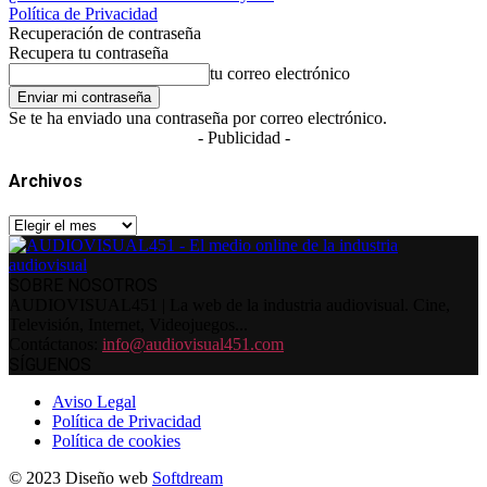
Política de Privacidad
Recuperación de contraseña
Recupera tu contraseña
tu correo electrónico
Se te ha enviado una contraseña por correo electrónico.
- Publicidad -
Archivos
Archivos
SOBRE NOSOTROS
AUDIOVISUAL451 | La web de la industria audiovisual. Cine,
Televisión, Internet, Videojuegos...
Contáctanos:
info@audiovisual451.com
SÍGUENOS
Aviso Legal
Política de Privacidad
Política de cookies
© 2023 Diseño web
Softdream