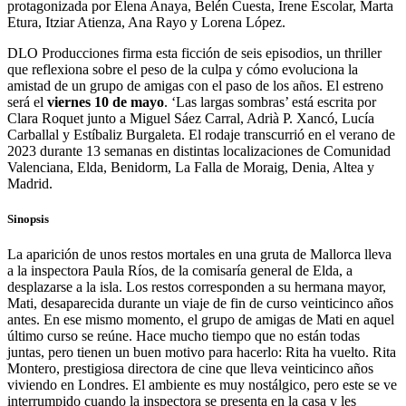
protagonizada por Elena Anaya, Belén Cuesta, Irene Escolar, Marta
Etura, Itziar Atienza, Ana Rayo y Lorena López.
DLO Producciones firma esta ficción de seis episodios, un thriller
que reflexiona sobre el peso de la culpa y cómo evoluciona la
amistad de un grupo de amigas con el paso de los años. El estreno
será el
viernes 10 de mayo
. ‘Las largas sombras’ está escrita por
Clara Roquet junto a Miguel Sáez Carral, Adrià P. Xancó, Lucía
Carballal y Estíbaliz Burgaleta. El rodaje transcurrió en el verano de
2023 durante 13 semanas en distintas localizaciones de Comunidad
Valenciana, Elda, Benidorm, La Falla de Moraig, Denia, Altea y
Madrid.
Sinopsis
La aparición de unos restos mortales en una gruta de Mallorca lleva
a la inspectora Paula Ríos, de la comisaría general de Elda, a
desplazarse a la isla. Los restos corresponden a su hermana mayor,
Mati, desaparecida durante un viaje de fin de curso veinticinco años
antes. En ese mismo momento, el grupo de amigas de Mati en aquel
último curso se reúne. Hace mucho tiempo que no están todas
juntas, pero tienen un buen motivo para hacerlo: Rita ha vuelto. Rita
Montero, prestigiosa directora de cine que lleva veinticinco años
viviendo en Londres. El ambiente es muy nostálgico, pero este se ve
interrumpido cuando la inspectora se presenta en la casa y les