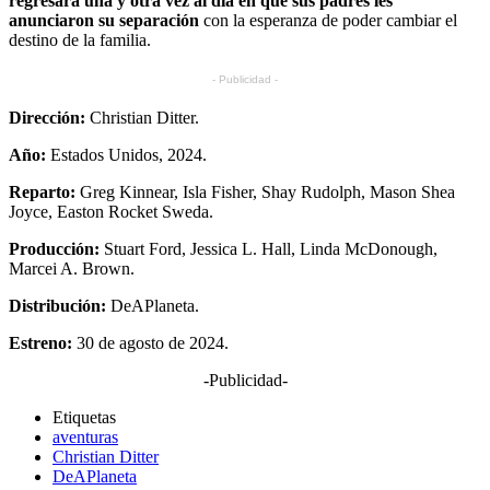
regresará una y otra vez al día en que sus padres les
anunciaron su separación
con la esperanza de poder cambiar el
destino de la familia.
- Publicidad -
Dirección:
Christian Ditter.
Año:
Estados Unidos, 2024.
Reparto:
Greg Kinnear, Isla Fisher, Shay Rudolph, Mason Shea
Joyce, Easton Rocket Sweda.
Producción:
Stuart Ford, Jessica L. Hall, Linda McDonough,
Marcei A. Brown.
Distribución:
DeAPlaneta.
Estreno:
30 de agosto de 2024.
-Publicidad-
Etiquetas
aventuras
Christian Ditter
DeAPlaneta