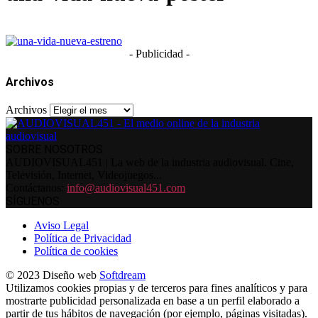
- Publicidad -
Archivos
Archivos
SOBRE NOSOTROS
AUDIOVISUAL451 | La web de la industria audiovisual. Cine,
Televisión, Internet, Videojuegos...
Contáctanos:
info@audiovisual451.com
SÍGUENOS
Aviso Legal
Política de Privacidad
Política de cookies
© 2023 Diseño web
Softdream
Utilizamos cookies propias y de terceros para fines analíticos y para
mostrarte publicidad personalizada en base a un perfil elaborado a
partir de tus hábitos de navegación (por ejemplo, páginas visitadas).