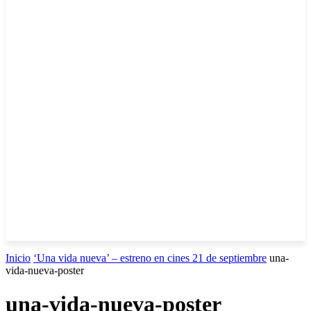
Inicio
‘Una vida nueva’ – estreno en cines 21 de septiembre
una-
vida-nueva-poster
una-vida-nueva-poster