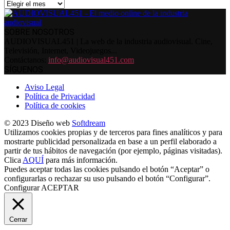
Archivos
SOBRE NOSOTROS
AUDIOVISUAL451 | La web de la industria audiovisual. Cine,
Televisión, Internet, Videojuegos...
Contáctanos:
info@audiovisual451.com
SÍGUENOS
Aviso Legal
Política de Privacidad
Política de cookies
© 2023 Diseño web
Softdream
Utilizamos cookies propias y de terceros para fines analíticos y para
mostrarte publicidad personalizada en base a un perfil elaborado a
partir de tus hábitos de navegación (por ejemplo, páginas visitadas).
Clica
AQUÍ
para más información.
Puedes aceptar todas las cookies pulsando el botón “Aceptar” o
configurarlas o rechazar su uso pulsando el botón “Configurar”.
Configurar
ACEPTAR
Cerrar