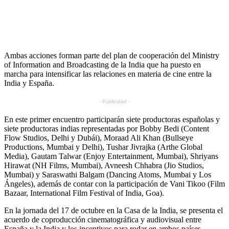
Ambas acciones forman parte del plan de cooperación del Ministry
of Information and Broadcasting de la India que ha puesto en
marcha para intensificar las relaciones en materia de cine entre la
India y España.
- Publicidad -
En este primer encuentro participarán siete productoras españolas y
siete productoras indias representadas por Bobby Bedi (Content
Flow Studios, Delhi y Dubái), Moraad Ali Khan (Bullseye
Productions, Mumbai y Delhi), Tushar Jivrajka (Arthe Global
Media), Gautam Talwar (Enjoy Entertainment, Mumbai), Shriyans
Hirawat (NH Films, Mumbai), Avneesh Chhabra (Jio Studios,
Mumbai) y Saraswathi Balgam (Dancing Atoms, Mumbai y Los
Ángeles), además de contar con la participación de Vani Tikoo (Film
Bazaar, International Film Festival of India, Goa).
En la jornada del 17 de octubre en la Casa de la India, se presenta el
acuerdo de coproducción cinematográfica y audiovisual entre
España y la India y los incentivos para rodar en ambos países.