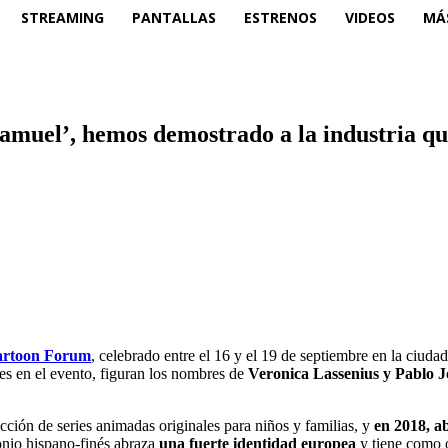
STREAMING
PANTALLAS
ESTRENOS
VIDEOS
MÁ
amuel’, hemos demostrado a la industria que
rtoon Forum
, celebrado entre el 16 y el 19 de septiembre en la ciuda
es en el evento, figuran los nombres de
Veronica Lassenius y Pablo J
cción de series animadas originales para niños y familias, y
en 2018, a
onio hispano-finés abraza
una fuerte identidad europea
y tiene como 