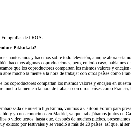
 / Fotografías de PROA.
produce Pikkukala?
unos cuantos años y hacemos sobre todo televisión, aunque ahora estam
mbién hacemos algunas coproducciones, pero, en todo caso, hablamos de 
uscamos que los coproductores compartan los mismos valores y encajen 
 abre mucho la mente a la hora de trabajar con otros países como Franc
 los coproductores compartan los mismos valores y encajen en nuestra
e mucho la mente a la hora de trabajar con otros países como Francia, 
mbarazada de nuestra hija Emma, vinimos a Cartoon Forum para present
 Pablo y yo nos conocimos en Madrid, ya que trabajábamos juntos en C
ps o videojuegos, hasta que, después de muchos pitches, presentamos ‘
 muy exitoso por festivales y se vendió a más de 20 países, así que, al s