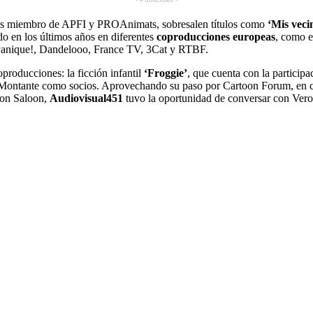
 es miembro de APFI y PROAnimats, sobresalen títulos como
‘Mis veci
do en los últimos años en diferentes
coproducciones europeas
, como e
 Panique!, Dandelooo, France TV, 3Cat y RTBF.
producciones: la ficción infantil
‘Froggie’
, que cuenta con la particip
e Montante como socios. Aprovechando su paso por Cartoon Forum, en 
oon Saloon,
Audiovisual451
tuvo la oportunidad de conversar con Vero