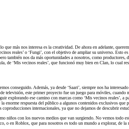
 que más nos interesa es la creatividad. De ahora en adelante, queremos
nos reales’ o ‘Fungi’, con el objetivo de ampliar su universo. Esto es
ero también nos da más oportunidades a nosotros, como productores, d
a, de ‘Mis vecinos reales’, que funcionó muy bien en Clan, lo cual res
ya hemos conseguido. Además, ya desde ‘Saari’, siempre nos ha interesado
e de televisión, este primer proyecto fue un juego para móviles, cuando
uir explorando ese camino con marcas como ‘Mis vecinos reales’, a part
 la enorme respuesta del público a algunos contenidos exclusivos que 
ás coproducciones internacionales, ya que no dejamos de descubrir estu
como niños con los nuevos medios que van surgiendo. No vemos todo e
ico, o en Roblox, que para nosotros es todo un mundo a explorar, de la