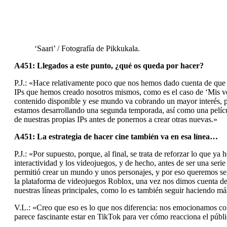
‘Saari’ / Fotografía de Pikkukala.
A451: Llegados a este punto, ¿qué os queda por hacer?
P.J.: «Hace relativamente poco que nos hemos dado cuenta de que lo
IPs que hemos creado nosotros mismos, como es el caso de ‘Mis veci
contenido disponible y ese mundo va cobrando un mayor interés, p
estamos desarrollando una segunda temporada, así como una películ
de nuestras propias IPs antes de ponernos a crear otras nuevas.»
A451: La estrategia de hacer cine también va en esa línea…
P.J.: «Por supuesto, porque, al final, se trata de reforzar lo que 
interactividad y los videojuegos, y de hecho, antes de ser una seri
permitió crear un mundo y unos personajes, y por eso queremos seg
la plataforma de videojuegos Roblox, una vez nos dimos cuenta de
nuestras líneas principales, como lo es también seguir haciendo m
V.L.: «Creo que eso es lo que nos diferencia: nos emocionamos 
parece fascinante estar en TikTok para ver cómo reacciona el públ