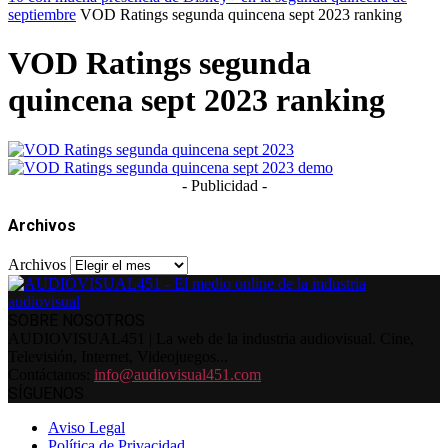
septiembre
VOD Ratings segunda quincena sept 2023 ranking
VOD Ratings segunda
quincena sept 2023 ranking
- Publicidad -
Archivos
Archivos
SOBRE NOSOTROS
AUDIOVISUAL451 | La web de la industria audiovisual. Cine,
Televisión, Internet, Videojuegos...
Contáctanos:
info@audiovisual451.com
SÍGUENOS
Aviso Legal
Política de Privacidad