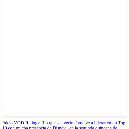
Inicio
VOD Ratings: ‘La que se avecina’ vuelve a liderar en un Top
10 con mucha presencia de Disney+ en la segunda quincena de