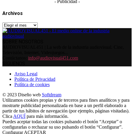
- Publicidad -
Archivos
Archivos
SOBRE NOSOTROS
AUDIOVISUAL451 | La web de la industria audiovisual. Cine,
Televisión, Internet, Videojuegos...
Contáctanos:
info@audiovisual451.com
SÍGUENOS
Aviso Legal
Política de Privacidad
Política de cookies
© 2023 Diseño web
Softdream
Utilizamos cookies propias y de terceros para fines analíticos y para
mostrarte publicidad personalizada en base a un perfil elaborado a
partir de tus hábitos de navegación (por ejemplo, páginas visitadas).
Clica
AQUÍ
para más información.
Puedes aceptar todas las cookies pulsando el botón “Aceptar” o
configurarlas o rechazar su uso pulsando el botón “Configurar”.
Configurar
ACEPTAR