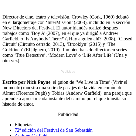
Director de cine, teatro y televisión, Crowley (Cork, 1969) debutó
en el largometraje con ‘InterMission’ (2003), incluido en la sección
New Directors del Festival. El autor irlandés realizó después
trabajos como ‘Boy A’ (2007), en el que ya dirigió a Andrew
Garfield, o ‘Is Anybody There?’ (¿Hay alguien ahí?, 2008), ‘Closed
Circuit’ (Circuito cerrado, 2013), ‘Brooklyn’ (2015) y ‘The
Goldfinch’ (El jilguero, 2019). También ha sido director en series
como ‘True Detective’, ‘Modern Love’ o ‘Life After Life’ (Una y
otra vez).
- Publicidad -
Escrito por Nick Payne
, el guion de ‘We Live in Time’ (Vivir el
momento) muestra una serie de pasajes de la vida en común de
Almut (Florence Pugh) y Tobias (Andrew Garfield), una pareja que
aprende a apreciar cada instante del camino por el que transita su
historia de amor.
-Publicidad-
Etiquetas
72ª edición del Festival de San Sebastián
Andrew Garfield