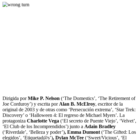
Dirigida por
Mike P. Nelson
(‘The Domestics’, ‘The Retirement of
Joe Corduroy’) y escrita por
Alan B. McElroy
, escritor de la
original de 2003 y de otras como ‘Persecución extrema’, ‘Star Trek:
Discovery’ o ‘Halloween 4: El regreso de Michael Myers’. La
protagoniza
Charlotte Vega
(‘El secreto de Puente Viejo’, ‘Velvet’,
‘El Club de los Incomprendidos’) junto a
Adain Bradley
(‘Riverdale’, ‘Belleza y poder’)
, Emma Dumont
(‘The Gifted: Los
elegidos’, ‘Etiquetad@s’)
, Dylan McTee
(‘Sweet/Vicious’, ‘El