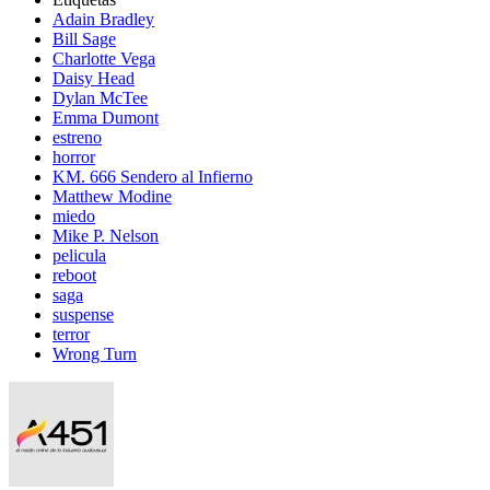
Adain Bradley
Bill Sage
Charlotte Vega
Daisy Head
Dylan McTee
Emma Dumont
estreno
horror
KM. 666 Sendero al Infierno
Matthew Modine
miedo
Mike P. Nelson
pelicula
reboot
saga
suspense
terror
Wrong Turn