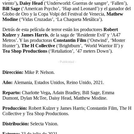
viento’)
, Daisy Head
(‘Underworld: Guerras de sangre’, ‘Fallen’),
Bill Sage
(‘American Psycho’, ‘Hap and Leonard’) y el ganador del
Globo de Oro y la Copa Volpi del Festival de Venecia,
Mathew
Modine
(‘Vidas Cruzadas’, ‘La Chaqueta Metálica’).
Detrás de esta película de terror están los productores
Robert
Kulzer
y
James Harris
, de la saga de ‘Residente Evil’ y ‘A47
Metros’. Y las productoras
Constantin Film
(‘Ostwind’, ‘Moster
Hunter’),
The H Collective
(‘Brightburn’, ‘World Warrior II’) y
Tea Shop Productions
(‘Retaliation’, ’47 meters Down’).
- Publicidad -
Dirección:
Mike P. Nelson.
Año:
Alemania, Estados Unidos, Reino Unido, 2021.
Reparto:
Charlotte Vega
,
Adain Bradley, Bill Sage, Emma
Dumont, Dylan McTee, Daisy Head, Matthew Modine.
Producción:
Robert Kulzer y James Harris; Constantin Film, The H
Collective y Tea Shop Productions.
Distribución:
Selecta Vision.
Estreno:
23 de julio de 2021.