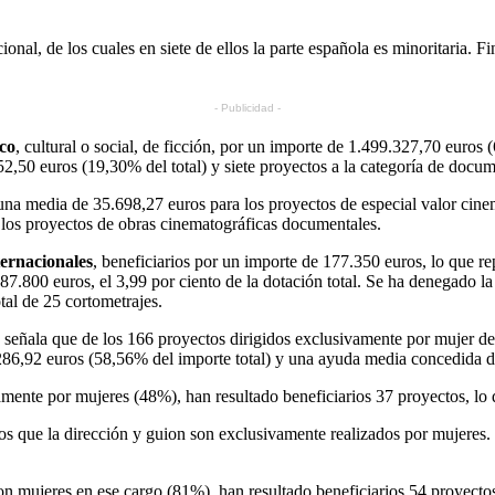
ional, de los cuales en siete de ellos la parte española es minoritaria. F
- Publicidad -
ico
, cultural o social, de ficción, por un importe de 1.499.327,70 euros 
2,50 euros (19,30% del total) y siete proyectos a la categoría de docum
una media de 35.698,27 euros para los proyectos de especial valor cinem
 los proyectos de obras cinematográficas documentales.
ternacionales
, beneficiarios por un importe de 177.350 euros, lo que rep
87.800 euros, el 3,99 por ciento de la dotación total. Se ha denegado la
tal de 25 cortometrajes.
e señala que de los 166 proyectos dirigidos exclusivamente por mujer de 
.286,92 euros (58,56% del importe total) y una ayuda media concedida 
mente por mujeres (48%), han resultado beneficiarios 37 proyectos, lo q
 los que la dirección y guion son exclusivamente realizados por mujeres.
on mujeres en ese cargo (81%), han resultado beneficiarios 54 proyectos