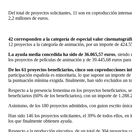
Del total de proyectos solicitantes, 11 son en coproducción internac
2,2 millones de euros.
42 corresponden a la categoría de especial valor cinematográf
12 proyectos a la categoría de animación, por un importe de 424.55
La ayuda media concedida ha sido de 36.065,57 euros
, siendo 
los proyectos de películas de animación y de 39.445,68 euros para
De los 61 proyectos beneficiarios, cinco son coproducciones in
participación española es minoritaria, lo que supone un importe de 
la puntuación mínima exigida. finalmente, han sido excluidos un to
Respecto a la presencia femenina en los proyectos beneficiarios, s
beneficiarios (60% de los beneficiarios), con un importe de 1.288
Asimismo, de los 180 proyectos admitidos, con guion escrito única
Han sido 146 los proyectos solicitantes, el 39% de todos ellos, en
los que finalmente obtienen ayuda.
Respecto a la producción ejecutiva, de un total de 304 proyectos c