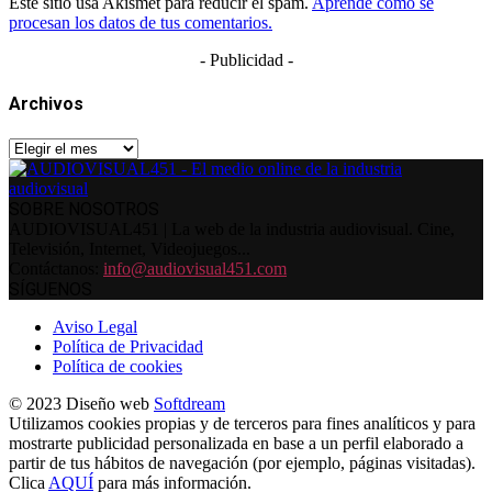
Este sitio usa Akismet para reducir el spam.
Aprende cómo se
procesan los datos de tus comentarios.
- Publicidad -
Archivos
Archivos
SOBRE NOSOTROS
AUDIOVISUAL451 | La web de la industria audiovisual. Cine,
Televisión, Internet, Videojuegos...
Contáctanos:
info@audiovisual451.com
SÍGUENOS
Aviso Legal
Política de Privacidad
Política de cookies
© 2023 Diseño web
Softdream
Utilizamos cookies propias y de terceros para fines analíticos y para
mostrarte publicidad personalizada en base a un perfil elaborado a
partir de tus hábitos de navegación (por ejemplo, páginas visitadas).
Clica
AQUÍ
para más información.