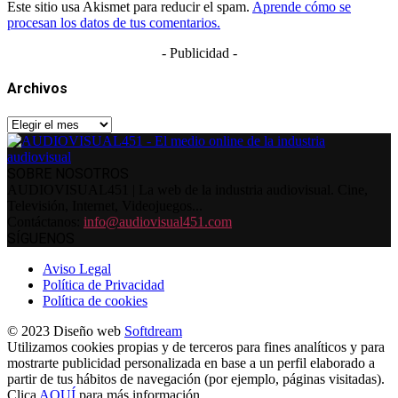
Este sitio usa Akismet para reducir el spam.
Aprende cómo se
procesan los datos de tus comentarios.
- Publicidad -
Archivos
Archivos
SOBRE NOSOTROS
AUDIOVISUAL451 | La web de la industria audiovisual. Cine,
Televisión, Internet, Videojuegos...
Contáctanos:
info@audiovisual451.com
SÍGUENOS
Aviso Legal
Política de Privacidad
Política de cookies
© 2023 Diseño web
Softdream
Utilizamos cookies propias y de terceros para fines analíticos y para
mostrarte publicidad personalizada en base a un perfil elaborado a
partir de tus hábitos de navegación (por ejemplo, páginas visitadas).
Clica
AQUÍ
para más información.