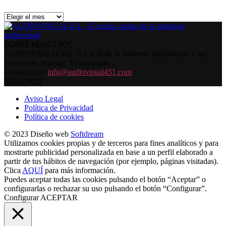
Archivos
SOBRE NOSOTROS
AUDIOVISUAL451 | La web de la industria audiovisual. Cine,
Televisión, Internet, Videojuegos...
Contáctanos:
info@audiovisual451.com
SÍGUENOS
Aviso Legal
Política de Privacidad
Política de cookies
© 2023 Diseño web
Softdream
Utilizamos cookies propias y de terceros para fines analíticos y para
mostrarte publicidad personalizada en base a un perfil elaborado a
partir de tus hábitos de navegación (por ejemplo, páginas visitadas).
Clica
AQUÍ
para más información.
Puedes aceptar todas las cookies pulsando el botón “Aceptar” o
configurarlas o rechazar su uso pulsando el botón “Configurar”.
Configurar
ACEPTAR