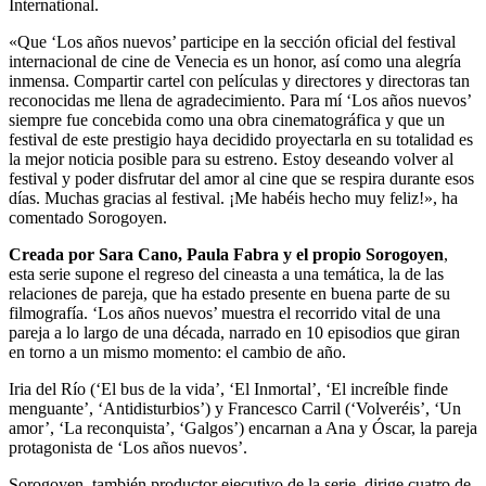
International.
«Que ‘Los años nuevos’ participe en la sección oficial del festival
internacional de cine de Venecia es un honor, así como una alegría
inmensa. Compartir cartel con películas y directores y directoras tan
reconocidas me llena de agradecimiento. Para mí ‘Los años nuevos’
siempre fue concebida como una obra cinematográfica y que un
festival de este prestigio haya decidido proyectarla en su totalidad es
la mejor noticia posible para su estreno. Estoy deseando volver al
festival y poder disfrutar del amor al cine que se respira durante esos
días. Muchas gracias al festival. ¡Me habéis hecho muy feliz!», ha
comentado Sorogoyen.
Creada por Sara Cano, Paula Fabra y el propio Sorogoyen
,
esta serie supone el regreso del cineasta a una temática, la de las
relaciones de pareja, que ha estado presente en buena parte de su
filmografía. ‘Los años nuevos’ muestra el recorrido vital de una
pareja a lo largo de una década, narrado en 10 episodios que giran
en torno a un mismo momento: el cambio de año.
Iria del Río (‘El bus de la vida’, ‘El Inmortal’, ‘El increíble finde
menguante’, ‘Antidisturbios’) y Francesco Carril (‘Volveréis’, ‘Un
amor’, ‘La reconquista’, ‘Galgos’) encarnan a Ana y Óscar, la pareja
protagonista de ‘Los años nuevos’.
Sorogoyen, también productor ejecutivo de la serie, dirige cuatro de