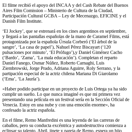
El filme recibió el apoyo del INCAA y del Cash Rebate del Buenos
Aires Film Comission – Ministerio de Cultura de la Ciudad,
Participación Cultural GCBA – Ley de Mecenazgo, EFICINE y el
Danish Film Institute.
‘El Jockey’, que se estrenará en los cines argentinos en septiembre,
y llegará a las pantallas españolas de la mano de Caramel Films, está
protagonizada por la española Úrsula Corberó (‘El árbol de la
sangre’, ‘La casa de papel’), Nahuel Pérez Biscayart (‘120
pulsaciones por minuto’, ‘El Prófugo’),y Daniel Giménez Cacho
(‘Bardo’, ‘Zama’, ‘La mala educación’). Completan el reparto
Daniel Fanego, Osmar Núñez, Roberto Carnaghi, Luis
Ziembrowski, Jorge Prado, Adriana Aguirre, Roly Serrano, y la
partipación especial de la actriz chilena Mariana Di Giarolamo
(‘Ema’, ‘La Jauría’).
«Haber podido participar en un proyecto de Luis Ortega ya ha sido
cumplir un sueño. Lo que nunca imaginé es que mi primera vez
presentando una película en un festival sería en la Sección Oficial de
Venecia. Estoy en una nube y con una emoción enorme», ha
confesado la actriz española.
En el filme, Remo Manfredini es una leyenda de las carreras de
caballos, pero su conducta excéntrica y autodestructiva comienza a
eclipsar su talento. Abril, jinete y pareja de Remo, espera un hijo