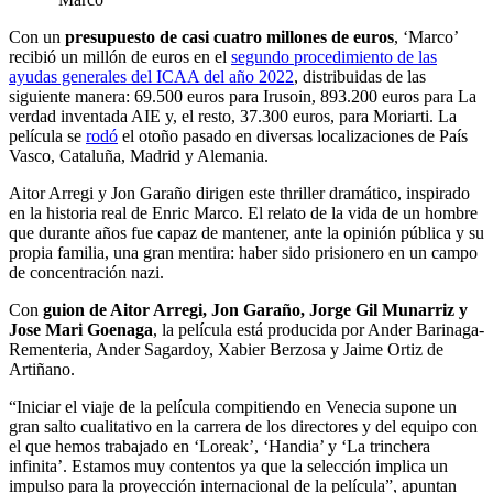
Con un
presupuesto de casi cuatro millones de euros
, ‘Marco’
recibió un millón de euros en el
segundo procedimiento de las
ayudas generales del ICAA del año 2022
, distribuidas de las
siguiente manera: 69.500 euros para Irusoin, 893.200 euros para La
verdad inventada AIE y, el resto, 37.300 euros, para Moriarti. La
película se
rodó
el otoño pasado en diversas localizaciones de País
Vasco, Cataluña, Madrid y Alemania.
Aitor Arregi y Jon Garaño dirigen este thriller dramático, inspirado
en la historia real de Enric Marco. El relato de la vida de un hombre
que durante años fue capaz de mantener, ante la opinión pública y su
propia familia, una gran mentira: haber sido prisionero en un campo
de concentración nazi.
Con
guion de Aitor Arregi, Jon Garaño, Jorge Gil Munarriz y
Jose Mari Goenaga
, la película está producida por Ander Barinaga-
Rementeria, Ander Sagardoy, Xabier Berzosa y Jaime Ortiz de
Artiñano.
“Iniciar el viaje de la película compitiendo en Venecia supone un
gran salto cualitativo en la carrera de los directores y del equipo con
el que hemos trabajado en ‘Loreak’, ‘Handia’ y ‘La trinchera
infinita’. Estamos muy contentos ya que la selección implica un
impulso para la proyección internacional de la película”, apuntan