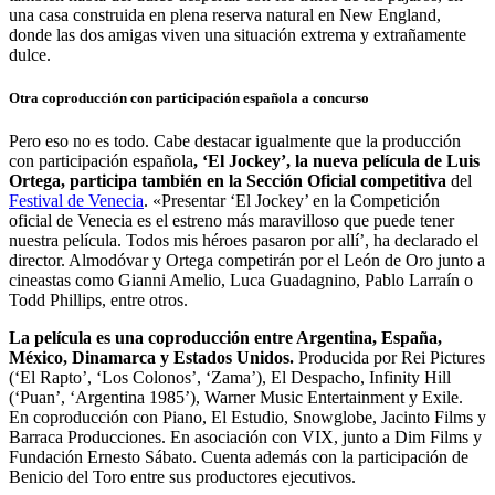
una casa construida en plena reserva natural en New England,
donde las dos amigas viven una situación extrema y extrañamente
dulce.
Otra coproducción con participación española a concurso
Pero eso no es todo. Cabe destacar igualmente que la producción
con participación española
, ‘El Jockey’, la nueva película de Luis
Ortega, participa también en la Sección Oficial competitiva
del
Festival de Venecia
. «Presentar ‘El Jockey’ en la Competición
oficial de Venecia es el estreno más maravilloso que puede tener
nuestra película. Todos mis héroes pasaron por allí’, ha declarado el
director. Almodóvar y Ortega competirán por el León de Oro junto a
cineastas como Gianni Amelio, Luca Guadagnino, Pablo Larraín o
Todd Phillips, entre otros.
La película es una coproducción entre Argentina, España,
México, Dinamarca y Estados Unidos.
Producida por Rei Pictures
(‘El Rapto’, ‘Los Colonos’, ‘Zama’), El Despacho, Infinity Hill
(‘Puan’, ‘Argentina 1985’), Warner Music Entertainment y Exile.
En coproducción con Piano, El Estudio, Snowglobe, Jacinto Films y
Barraca Producciones. En asociación con VIX, junto a Dim Films y
Fundación Ernesto Sábato. Cuenta además con la participación de
Benicio del Toro entre sus productores ejecutivos.