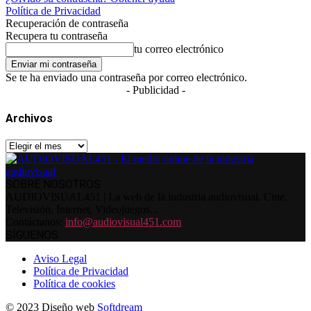
Política de Privacidad
Recuperación de contraseña
Recupera tu contraseña
tu correo electrónico
Se te ha enviado una contraseña por correo electrónico.
- Publicidad -
Archivos
Archivos
SOBRE NOSOTROS
AUDIOVISUAL451 | La web de la industria audiovisual. Cine,
Televisión, Internet, Videojuegos...
Contáctanos:
info@audiovisual451.com
SÍGUENOS
Aviso Legal
Política de Privacidad
Política de cookies
© 2023 Diseño web
Softdream