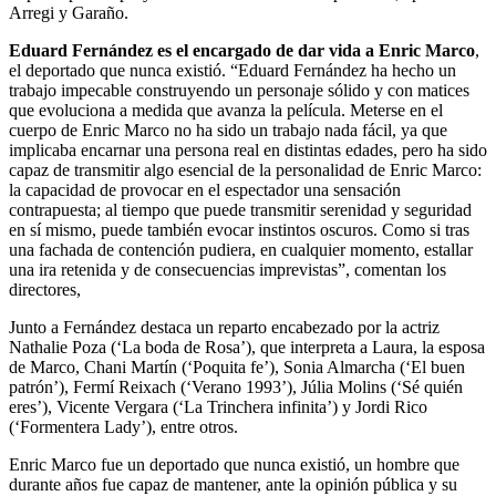
Arregi y Garaño.
Eduard Fernández es el encargado de dar vida a Enric Marco
,
el deportado que nunca existió. “Eduard Fernández ha hecho un
trabajo impecable construyendo un personaje sólido y con matices
que evoluciona a medida que avanza la película. Meterse en el
cuerpo de Enric Marco no ha sido un trabajo nada fácil, ya que
implicaba encarnar una persona real en distintas edades, pero ha sido
capaz de transmitir algo esencial de la personalidad de Enric Marco:
la capacidad de provocar en el espectador una sensación
contrapuesta; al tiempo que puede transmitir serenidad y seguridad
en sí mismo, puede también evocar instintos oscuros. Como si tras
una fachada de contención pudiera, en cualquier momento, estallar
una ira retenida y de consecuencias imprevistas”, comentan los
directores,
Junto a Fernández destaca un reparto encabezado por la actriz
Nathalie Poza (‘La boda de Rosa’), que interpreta a Laura, la esposa
de Marco, Chani Martín (‘Poquita fe’), Sonia Almarcha (‘El buen
patrón’), Fermí Reixach (‘Verano 1993’), Júlia Molins (‘Sé quién
eres’), Vicente Vergara (‘La Trinchera infinita’) y Jordi Rico
(‘Formentera Lady’), entre otros.
Enric Marco fue un deportado que nunca existió, un hombre que
durante años fue capaz de mantener, ante la opinión pública y su