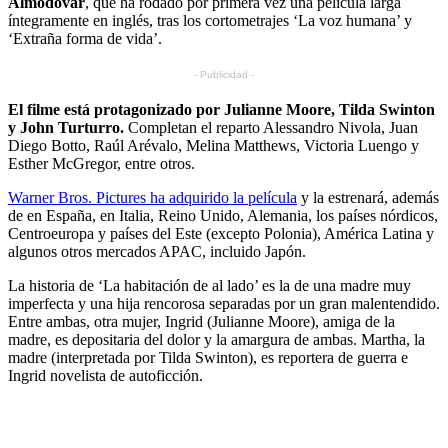
Almodóvar
, que ha rodado por primera vez una película larga
íntegramente en inglés, tras los cortometrajes ‘La voz humana’ y
‘Extraña forma de vida’.
- Publicidad -
El filme está protagonizado por Julianne Moore, Tilda Swinton
y John Turturro.
Completan el reparto Alessandro Nivola, Juan
Diego Botto, Raúl Arévalo, Melina Matthews, Victoria Luengo y
Esther McGregor, entre otros.
Warner Bros. Pictures ha adquirido la película
y la estrenará, además
de en España, en Italia, Reino Unido, Alemania, los países nórdicos,
Centroeuropa y países del Este (excepto Polonia), América Latina y
algunos otros mercados APAC, incluido Japón.
La historia de ‘La habitación de al lado’ es la de una madre muy
imperfecta y una hija rencorosa separadas por un gran malentendido.
Entre ambas, otra mujer, Ingrid (Julianne Moore), amiga de la
madre, es depositaria del dolor y la amargura de ambas. Martha, la
madre (interpretada por Tilda Swinton), es reportera de guerra e
Ingrid novelista de autoficción.