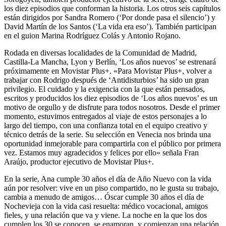
los diez episodios que conforman la historia. Los otros seis capítulos
están dirigidos por Sandra Romero (‘Por donde pasa el silencio’) y
David Martín de los Santos (‘La vida era eso’). También participan
en el guion Marina Rodríguez Colás y Antonio Rojano.
Rodada en diversas localidades de la Comunidad de Madrid,
Castilla-La Mancha, Lyon y Berlín, ‘Los años nuevos’ se estrenará
próximamente en Movistar Plus+. «Para Movistar Plus+, volver a
trabajar con Rodrigo después de ‘Antidisturbios’ ha sido un gran
privilegio. El cuidado y la exigencia con la que están pensados,
escritos y producidos los diez episodios de ‘Los años nuevos’ es un
motivo de orgullo y de disfrute para todos nosotros. Desde el primer
momento, estuvimos entregados al viaje de estos personajes a lo
largo del tiempo, con una confianza total en el equipo creativo y
técnico detrás de la serie. Su selección en Venecia nos brinda una
oportunidad inmejorable para compartirla con el público por primera
vez. Estamos muy agradecidos y felices por ello» señala Fran
Araújo, productor ejecutivo de Movistar Plus+.
En la serie, Ana cumple 30 años el día de Año Nuevo con la vida
aún por resolver: vive en un piso compartido, no le gusta su trabajo,
cambia a menudo de amigos… Óscar cumple 30 años el día de
Nochevieja con la vida casi resuelta: médico vocacional, amigos
fieles, y una relación que va y viene. La noche en la que los dos
cumplen los 30 se conocen, se enamoran, y comienzan una relación