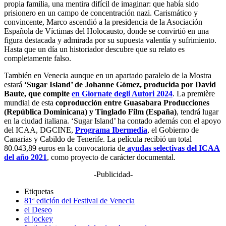
propia familia, una mentira difícil de imaginar: que había sido
prisionero en un campo de concentración nazi. Carismático y
convincente, Marco ascendió a la presidencia de la Asociación
Española de Víctimas del Holocausto, donde se convirtió en una
figura destacada y admirada por su supuesta valentía y sufrimiento.
Hasta que un día un historiador descubre que su relato es
completamente falso.
También en Venecia aunque en un apartado paralelo de la Mostra
estará
‘Sugar Island’ de Johanne Gómez, producida por David
Baute, que compite
en Giornate degli Autori 2024
.
La première
mundial de esta
coproducción entre Guasabara Producciones
(República Dominicana) y Tinglado Film (España)
, tendrá lugar
en la ciudad italiana. ‘Sugar Island’ ha contado además con el apoyo
del ICAA, DGCINE,
Programa Ibermedia
, el Gobierno de
Canarias y Cabildo de Tenerife. La película recibió un total
80.043,89 euros en la convocatoria de
ayudas selectivas del ICAA
del año 2021
, como proyecto de carácter documental.
-Publicidad-
Etiquetas
81ª edición del Festival de Venecia
el Deseo
el jockey