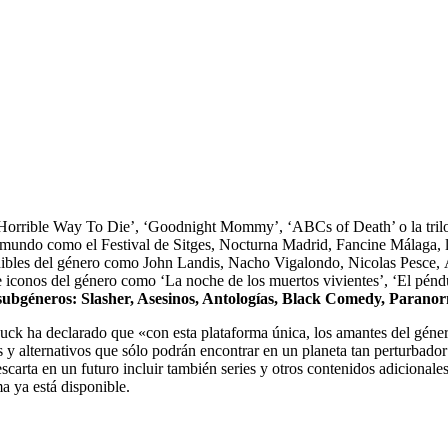
‘A Horrible Way To Die’, ‘Goodnight Mommy’, ‘ABCs of Death’ o la tril
del mundo como el Festival de Sitges, Nocturna Madrid, Fancine Málaga,
ndibles del género como John Landis, Nacho Vigalondo, Nicolas Pesce, 
iconos del género como ‘La noche de los muertos vivientes’, ‘El péndul
subgéneros: Slasher, Asesinos, Antologías,
Black Comedy, Paranor
k ha declarado que «con esta plataforma única, los amantes del género po
os y alternativos que sólo podrán encontrar en un planeta tan perturba
escarta en un futuro incluir también series y otros contenidos adicional
a ya está disponible.