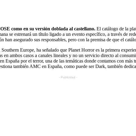
 VOSE como en su versión doblada al castellano.
El catálogo de la pl
na se estrenará un título ligado a un evento específico, a través de red
gún han asegurado sus responsables, pero con la premisa de que el catá
 Southern Europe, ha señalado que Planet Horror es la primera experi
as en ambos casos a canales lineales y no un servicio directo al consu
n España por el terror, una de las temáticas donde contamos con más tr
e gestiona también AMC en España, como puede ser Dark, también dedica
- Publicidad -