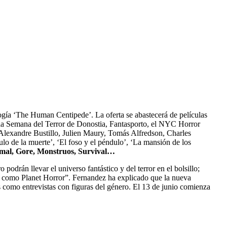
ogía ‘The Human Centipede’. La oferta se abastecerá de películas
 la Semana del Terror de Donostia, Fantasporto, el NYC Horror
Alexandre Bustillo, Julien Maury, Tomás Alfredson, Charles
o de la muerte’, ‘El foso y el péndulo’, ‘La mansión de los
mal, Gore, Monstruos, Survival…
drán llevar el universo fantástico y del terror en el bolsillo;
dor como Planet Horror”. Fernandez ha explicado que la nueva
es como entrevistas con figuras del género. El 13 de junio comienza