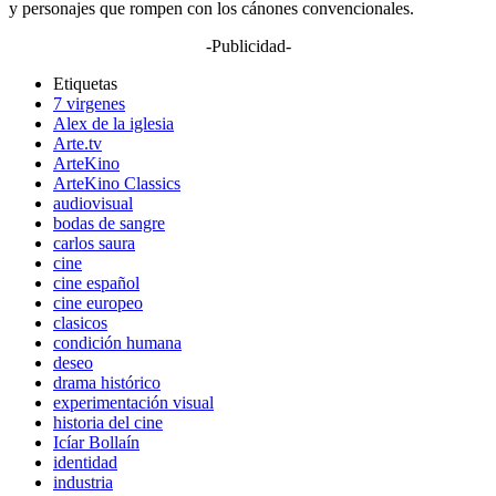
y personajes que rompen con los cánones convencionales.
-Publicidad-
Etiquetas
7 virgenes
Alex de la iglesia
Arte.tv
ArteKino
ArteKino Classics
audiovisual
bodas de sangre
carlos saura
cine
cine español
cine europeo
clasicos
condición humana
deseo
drama histórico
experimentación visual
historia del cine
Icíar Bollaín
identidad
industria