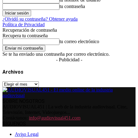
tu contraseña
¿Olvidó su contraseña? Obtener ayuda
Política de Privacidad
Recuperación de contraseña
Recupera tu contraseña
tu correo electrónico
Se te ha enviado una contraseña por correo electrónico.
- Publicidad -
Archivos
Archivos
SOBRE NOSOTROS
AUDIOVISUAL451 | La web de la industria audiovisual. Cine,
Televisión, Internet, Videojuegos...
Contáctanos:
info@audiovisual451.com
SÍGUENOS
Aviso Legal