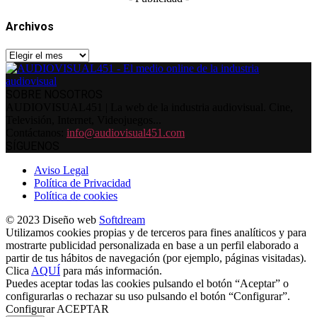
Archivos
Archivos
SOBRE NOSOTROS
AUDIOVISUAL451 | La web de la industria audiovisual. Cine,
Televisión, Internet, Videojuegos...
Contáctanos:
info@audiovisual451.com
SÍGUENOS
Aviso Legal
Política de Privacidad
Política de cookies
© 2023 Diseño web
Softdream
Utilizamos cookies propias y de terceros para fines analíticos y para
mostrarte publicidad personalizada en base a un perfil elaborado a
partir de tus hábitos de navegación (por ejemplo, páginas visitadas).
Clica
AQUÍ
para más información.
Puedes aceptar todas las cookies pulsando el botón “Aceptar” o
configurarlas o rechazar su uso pulsando el botón “Configurar”.
Configurar
ACEPTAR