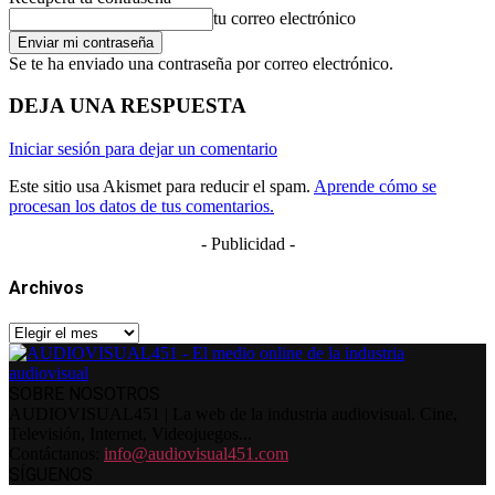
tu correo electrónico
Se te ha enviado una contraseña por correo electrónico.
DEJA UNA RESPUESTA
Iniciar sesión para dejar un comentario
Este sitio usa Akismet para reducir el spam.
Aprende cómo se
procesan los datos de tus comentarios.
- Publicidad -
Archivos
Archivos
SOBRE NOSOTROS
AUDIOVISUAL451 | La web de la industria audiovisual. Cine,
Televisión, Internet, Videojuegos...
Contáctanos:
info@audiovisual451.com
SÍGUENOS