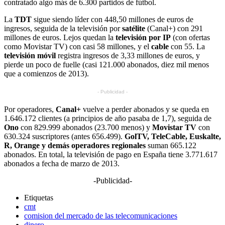
contratado algo más de 6.300 partidos de fútbol.
La
TDT
sigue siendo líder con 448,50 millones de euros de
ingresos, seguida de la televisión por
satélite
(Canal+) con 291
millones de euros. Lejos quedan la
televisión por IP
(con ofertas
como Movistar TV) con casi 58 millones, y el
cable
con 55. La
televisión móvil
registra ingresos de 3,33 millones de euros, y
pierde un poco de fuelle (casi 121.000 abonados, diez mil menos
que a comienzos de 2013).
- Publicidad -
Por operadores,
Canal+
vuelve a perder abonados y se queda en
1.646.172 clientes (a principios de año pasaba de 1,7), seguida de
Ono
con 829.999 abonados (23.700 menos) y
Movistar TV
con
630.324 suscriptores (antes 656.499).
GolTV, TeleCable, Euskalte,
R, Orange y demás operadores regionales
suman 665.122
abonados. En total, la televisión de pago en España tiene 3.771.617
abonados a fecha de marzo de 2013.
-Publicidad-
Etiquetas
cmt
comision del mercado de las telecomunicaciones
dinero