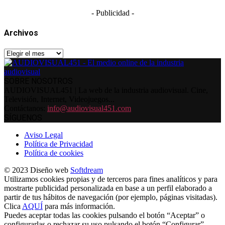
- Publicidad -
Archivos
Archivos
SOBRE NOSOTROS
AUDIOVISUAL451 | La web de la industria audiovisual. Cine,
Televisión, Internet, Videojuegos...
Contáctanos:
info@audiovisual451.com
SÍGUENOS
Aviso Legal
Política de Privacidad
Política de cookies
© 2023 Diseño web
Softdream
Utilizamos cookies propias y de terceros para fines analíticos y para
mostrarte publicidad personalizada en base a un perfil elaborado a
partir de tus hábitos de navegación (por ejemplo, páginas visitadas).
Clica
AQUÍ
para más información.
Puedes aceptar todas las cookies pulsando el botón “Aceptar” o
configurarlas o rechazar su uso pulsando el botón “Configurar”.