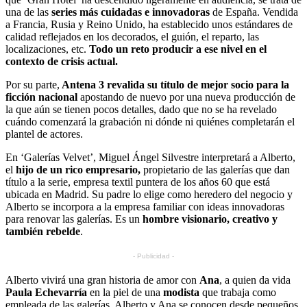
una de las
series más cuidadas e innovadoras
de España. Vendida
a Francia, Rusia y Reino Unido, ha establecido unos estándares de
calidad reflejados en los decorados, el guión, el reparto, las
localizaciones, etc.
Todo un reto producir a ese nivel en el
contexto de crisis actual.
Por su parte,
Antena 3 revalida su título de mejor socio para la
ficción nacional
apostando de nuevo por una nueva producción de
la que aún se tienen pocos detalles, dado que no se ha revelado
cuándo comenzará la grabación ni dónde ni quiénes completarán el
plantel de actores.
En ‘Galerías Velvet’, Miguel Ángel Silvestre interpretará a Alberto,
el
hijo de un rico empresario,
propietario de las galerías que dan
título a la serie, empresa textil puntera de los años 60 que está
ubicada en Madrid. Su padre lo elige como heredero del negocio y
Alberto se incorpora a la empresa familiar con ideas innovadoras
para renovar las galerías. Es un
hombre visionario, creativo y
también rebelde
.
- Publicidad -
Alberto vivirá una gran historia de amor con
Ana
, a quien da vida
Paula Echevarría
en la piel de una
modista
que trabaja como
empleada de las galerías. Alberto y Ana se conocen desde pequeños