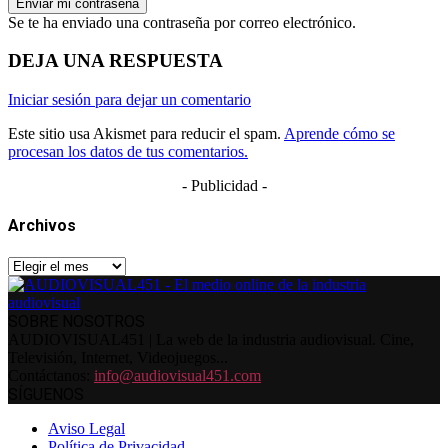
Se te ha enviado una contraseña por correo electrónico.
DEJA UNA RESPUESTA
Iniciar sesión para dejar un comentario
Este sitio usa Akismet para reducir el spam.
Aprende cómo se
procesan los datos de tus comentarios.
- Publicidad -
Archivos
Archivos
SOBRE NOSOTROS
AUDIOVISUAL451 | La web de la industria audiovisual. Cine,
Televisión, Internet, Videojuegos...
Contáctanos:
info@audiovisual451.com
SÍGUENOS
Aviso Legal
Política de Privacidad