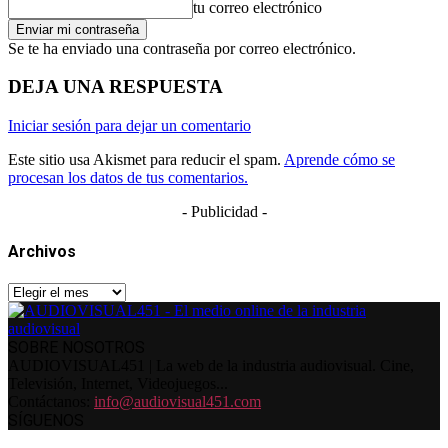
tu correo electrónico
Se te ha enviado una contraseña por correo electrónico.
DEJA UNA RESPUESTA
Iniciar sesión para dejar un comentario
Este sitio usa Akismet para reducir el spam.
Aprende cómo se
procesan los datos de tus comentarios.
- Publicidad -
Archivos
Archivos
SOBRE NOSOTROS
AUDIOVISUAL451 | La web de la industria audiovisual. Cine,
Televisión, Internet, Videojuegos...
Contáctanos:
info@audiovisual451.com
SÍGUENOS