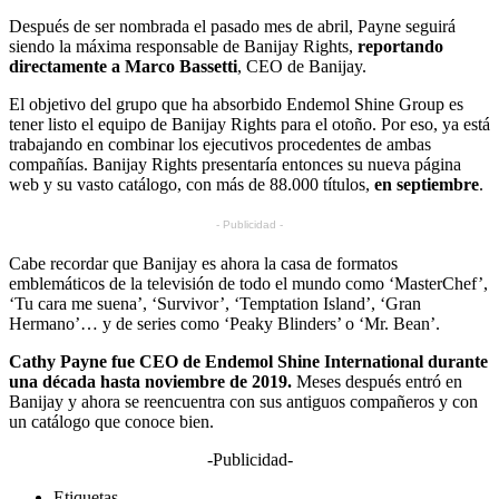
Después de ser nombrada el pasado mes de abril, Payne seguirá
siendo la máxima responsable de Banijay Rights,
reportando
directamente a Marco Bassetti
, CEO de Banijay.
El objetivo del grupo que ha absorbido Endemol Shine Group es
tener listo el equipo de Banijay Rights para el otoño. Por eso, ya está
trabajando en combinar los ejecutivos procedentes de ambas
compañías. Banijay Rights presentaría entonces su nueva página
web y su vasto catálogo, con más de 88.000 títulos,
en septiembre
.
- Publicidad -
Cabe recordar que Banijay es ahora la casa de formatos
emblemáticos de la televisión de todo el mundo como ‘MasterChef’,
‘Tu cara me suena’, ‘Survivor’, ‘Temptation Island’, ‘Gran
Hermano’… y de series como ‘Peaky Blinders’ o ‘Mr. Bean’.
Cathy Payne fue CEO de Endemol Shine International durante
una década hasta noviembre de 2019.
Meses después entró en
Banijay y ahora se reencuentra con sus antiguos compañeros y con
un catálogo que conoce bien.
-Publicidad-
Etiquetas