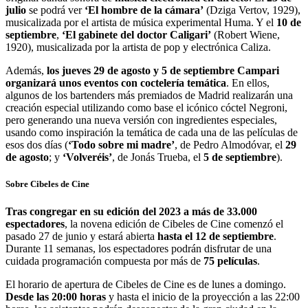
julio
se podrá ver
‘El hombre de la cámara’
(Dziga Vertov, 1929),
musicalizada por el artista de música experimental Huma. Y el
10 de
septiembre
,
‘El gabinete del doctor Caligari’
(Robert Wiene,
1920), musicalizada por la artista de pop y electrónica Caliza.
Además,
los jueves 29 de agosto y 5 de septiembre Campari
organizará unos eventos con coctelería temática
. En ellos,
algunos de los bartenders más premiados de Madrid realizarán una
creación especial utilizando como base el icónico cóctel Negroni,
pero generando una nueva versión con ingredientes especiales,
usando como inspiración la temática de cada una de las películas de
esos dos días (
‘Todo sobre mi madre’
, de Pedro Almodóvar, el
29
de agosto
; y
‘Volveréis’
, de Jonás Trueba, el
5 de septiembre
).
Sobre Cibeles de Cine
Tras congregar en su edición del 2023 a más de 33.000
espectadores
, la novena edición de Cibeles de Cine comenzó el
pasado 27 de junio y estará abierta
hasta el 12 de septiembre
.
Durante 11 semanas, los espectadores podrán disfrutar de una
cuidada programación compuesta por más de
75 películas
.
El horario de apertura de Cibeles de Cine es de lunes a domingo.
Desde las 20:00 horas
y hasta el inicio de la proyección a las 22:00