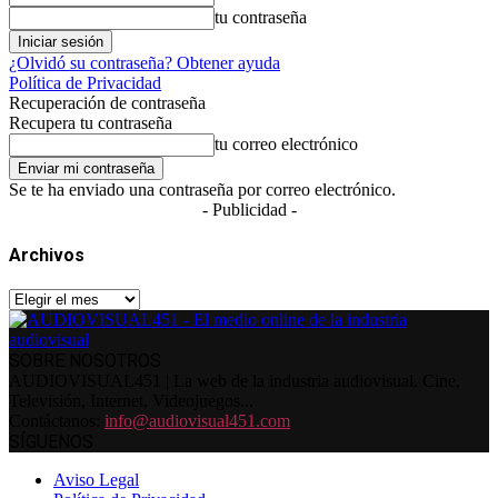
tu contraseña
¿Olvidó su contraseña? Obtener ayuda
Política de Privacidad
Recuperación de contraseña
Recupera tu contraseña
tu correo electrónico
Se te ha enviado una contraseña por correo electrónico.
- Publicidad -
Archivos
Archivos
SOBRE NOSOTROS
AUDIOVISUAL451 | La web de la industria audiovisual. Cine,
Televisión, Internet, Videojuegos...
Contáctanos:
info@audiovisual451.com
SÍGUENOS
Aviso Legal