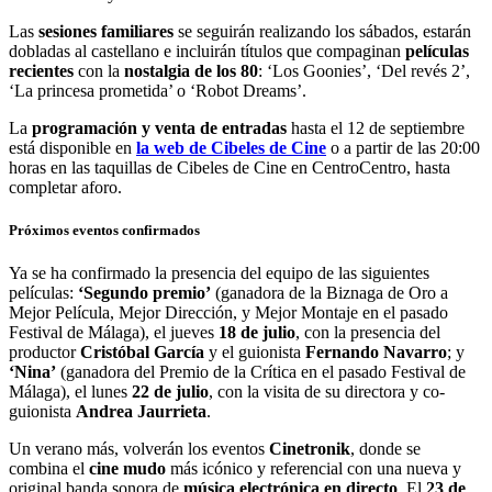
Las
sesiones familiares
se seguirán realizando los sábados, estarán
dobladas al castellano e incluirán títulos que compaginan
películas
recientes
con la
nostalgia de los 80
: ‘Los Goonies’, ‘Del revés 2’,
‘La princesa prometida’ o ‘Robot Dreams’.
La
programación y venta de entradas
hasta el 12 de septiembre
está disponible en
la web de Cibeles de Cine
o a partir de las 20:00
horas en las taquillas de Cibeles de Cine en CentroCentro, hasta
completar aforo.
Próximos eventos confirmados
Ya se ha confirmado la presencia del equipo de las siguientes
películas:
‘Segundo premio’
(ganadora de la Biznaga de Oro a
Mejor Película, Mejor Dirección, y Mejor Montaje en el pasado
Festival de Málaga), el jueves
18 de julio
, con la presencia del
productor
Cristóbal García
y el guionista
Fernando Navarro
; y
‘Nina’
(ganadora del Premio de la Crítica en el pasado Festival de
Málaga), el lunes
22 de julio
, con la visita de su directora y co-
guionista
Andrea Jaurrieta
.
Un verano más, volverán los eventos
Cinetronik
, donde se
combina el
cine mudo
más icónico y referencial con una nueva y
original banda sonora de
música electrónica en directo
. El
23 de