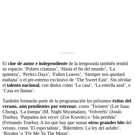
- Publicidad -
El
cine de autor e independiente
de la temporada también tendrá
su espacio: ‘Pobres criaturas’, ‘Hasta el fin del mundo’, ‘La
quimera’, ‘Perfect Days’, ‘Fallen Leaves’, ‘Siempre nos quedará
mañana’ o el pre-estreno exclusivo de ‘The Sweet East’. Sin olvidar
el
talento nacional
, con títulos como ‘La casa’, ‘La estrella azul’, o
‘Casa en llamas’.
También formarán parte de la programación los próximos
éxitos del
verano, aún pendientes por estrenar
, como ‘Twisters’ (Lee Isaac
Chung), ‘La trampa’ (M. Night Shyamalan), ‘Volveréis’ (Jonás
Trueba), ‘Parpadea dos veces’ (Zoe Kravitz) o ‘Isla perdida’
(Fernando Trueba). A los que hay que sumar
otros grandes hits
del
verano, como ‘El especialista’, ‘Bikeriders: La ley del asfalto’,
‘Rivales’ o ‘Fly Me To The Moon’.