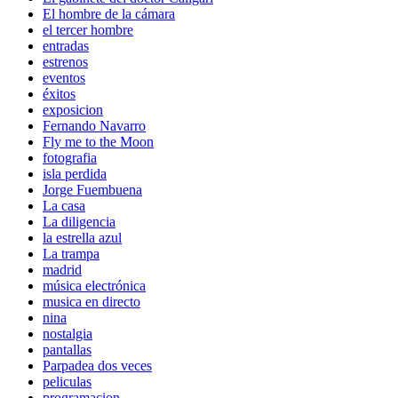
El hombre de la cámara
el tercer hombre
entradas
estrenos
eventos
éxitos
exposicion
Fernando Navarro
Fly me to the Moon
fotografia
isla perdida
Jorge Fuembuena
La casa
La diligencia
la estrella azul
La trampa
madrid
música electrónica
musica en directo
nina
nostalgia
pantallas
Parpadea dos veces
peliculas
programacion