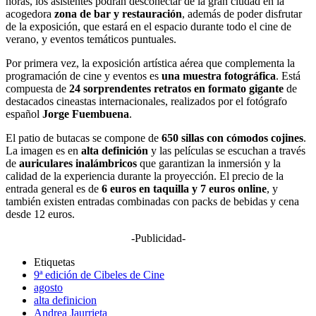
horas, los asistentes podrán desconectar de la gran ciudad en la
acogedora
zona de bar y restauración
, además de poder disfrutar
de la exposición, que estará en el espacio durante todo el cine de
verano, y eventos temáticos puntuales.
Por primera vez, la exposición artística aérea que complementa la
programación de cine y eventos es
una muestra fotográfica
. Está
compuesta de
24 sorprendentes retratos en formato gigante
de
destacados cineastas internacionales, realizados por el fotógrafo
español
Jorge Fuembuena
.
El patio de butacas se compone de
650 sillas con cómodos cojines
.
La imagen es en
alta definición
y las películas se escuchan a través
de
auriculares inalámbricos
que garantizan la inmersión y la
calidad de la experiencia durante la proyección. El precio de la
entrada general es de
6 euros en taquilla y 7 euros online
, y
también existen entradas combinadas con packs de bebidas y cena
desde 12 euros.
-Publicidad-
Etiquetas
9ª edición de Cibeles de Cine
agosto
alta definicion
Andrea Jaurrieta