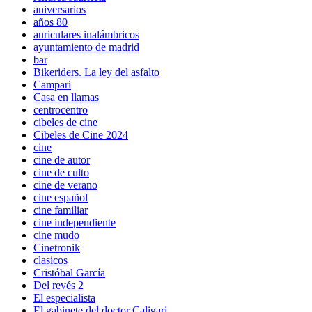
aniversarios
años 80
auriculares inalámbricos
ayuntamiento de madrid
bar
Bikeriders. La ley del asfalto
Campari
Casa en llamas
centrocentro
cibeles de cine
Cibeles de Cine 2024
cine
cine de autor
cine de culto
cine de verano
cine español
cine familiar
cine independiente
cine mudo
Cinetronik
clasicos
Cristóbal García
Del revés 2
El especialista
El gabinete del doctor Caligari