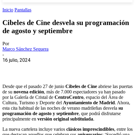
Inicio
Pantallas
Cibeles de Cine desvela su programación
de agosto y septiembre
Por
Marco Sánchez Sequera
-
16 julio, 2024
Desde que el pasado 27 de junio
Cibeles de Cine
abriese las puertas
de su
novena edición
, más de 7.000 espectadores ya han pasado
por la Galería de Cristal de
CentroCentro
, espacio del Área de
Cultura, Turismo y Deporte del
Ayuntamiento de Madrid
. Ahora,
esta cita habitual de las noches de verano madrileñas desvela
su
programación de agosto y septiembre
, que podrá disfrutarse
principalmente en
versión original subtitulada
.
La nueva cartelera incluye varios
clásicos imprescindibles
, entre los
que destacan aquellos que celebran sus
aniversarios
: ‘Sucedió una