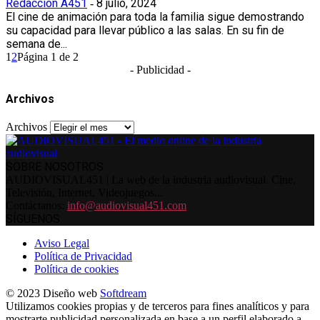
Redacción A451
8 julio, 2024
-
El cine de animación para toda la familia sigue demostrando
su capacidad para llevar público a las salas. En su fin de
semana de...
1
2
Página 1 de 2
- Publicidad -
Archivos
Archivos
SOBRE NOSOTROS
AUDIOVISUAL451 | La web de la industria audiovisual. Cine,
Televisión, Internet, Videojuegos...
Contáctanos:
info@audiovisual451.com
SÍGUENOS
Aviso Legal
Política de Privacidad
Política de cookies
© 2023 Diseño web
Softdream
Utilizamos cookies propias y de terceros para fines analíticos y para
mostrarte publicidad personalizada en base a un perfil elaborado a