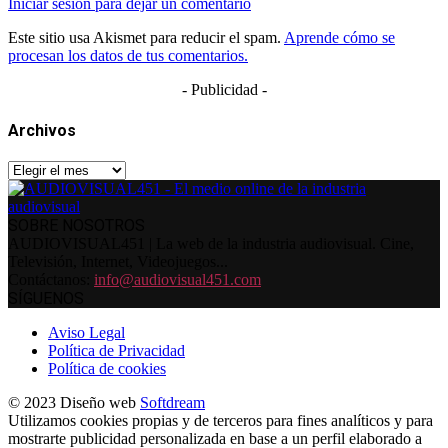
Iniciar sesión para dejar un comentario
Este sitio usa Akismet para reducir el spam.
Aprende cómo se
procesan los datos de tus comentarios.
- Publicidad -
Archivos
Archivos
SOBRE NOSOTROS
AUDIOVISUAL451 | La web de la industria audiovisual. Cine,
Televisión, Internet, Videojuegos...
Contáctanos:
info@audiovisual451.com
SÍGUENOS
Aviso Legal
Política de Privacidad
Política de cookies
© 2023 Diseño web
Softdream
Utilizamos cookies propias y de terceros para fines analíticos y para
mostrarte publicidad personalizada en base a un perfil elaborado a