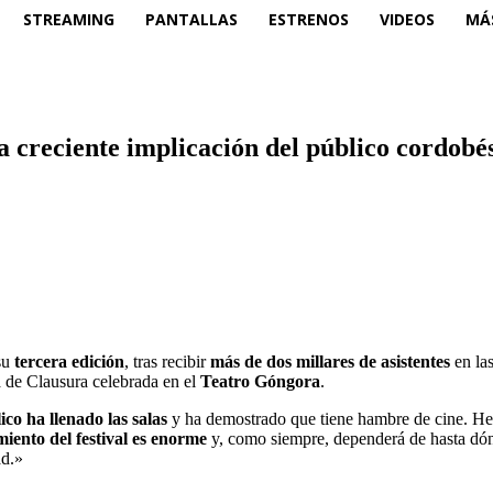
STREAMING
PANTALLAS
ESTRENOS
VIDEOS
MÁ
a creciente implicación del público cordobé
su
tercera edición
, tras recibir
más de dos millares de asistentes
en las
a de Clausura celebrada en el
Teatro Góngora
.
ico ha llenado las salas
y ha demostrado que tiene hambre de cine. Hem
iento del festival es enorme
y, como siempre, dependerá de hasta dónd
ad.»