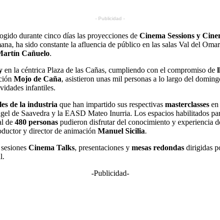
- Publicidad -
cogido durante cinco días las proyecciones de
Cinema Sessions y Cine
na, ha sido constante la afluencia de público en las salas Val del Oma
Martín Cañuelo
.
y
en la céntrica Plaza de las Cañas, cumpliendo con el compromiso de
ación
Mojo de Caña
, asistieron unas mil personas a lo largo del domin
vidades infantiles.
es de la industria
que han impartido sus respectivas
masterclasses
en 
gel de Saavedra y la EASD Mateo Inurria. Los espacios habilitados pa
al de
480 personas
pudieron disfrutar del conocimiento y experiencia de
oductor y director de animación
Manuel Sicilia
.
 sesiones
Cinema Talks
, presentaciones y
mesas redondas
dirigidas p
l.
-Publicidad-