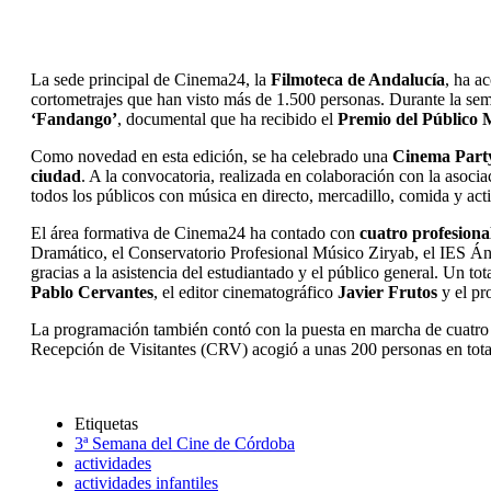
La sede principal de Cinema24, la
Filmoteca de Andalucía
, ha a
cortometrajes que han visto más de 1.500 personas. Durante la sema
‘Fandango’
, documental que ha recibido el
Premio del Público 
Como novedad en esta edición, se ha celebrado una
Cinema Part
ciudad
. A la convocatoria, realizada en colaboración con la asoci
todos los públicos con música en directo, mercadillo, comida y acti
El área formativa de Cinema24 ha contado con
cuatro profesional
Dramático, el Conservatorio Profesional Músico Ziryab, el IES Án
gracias a la asistencia del estudiantado y el público general. Un tot
Pablo Cervantes
, el editor cinematográfico
Javier Frutos
y el pr
La programación también contó con la puesta en marcha de cuatro
Recepción de Visitantes (CRV) acogió a unas 200 personas en tota
Etiquetas
3ª Semana del Cine de Córdoba
actividades
actividades infantiles