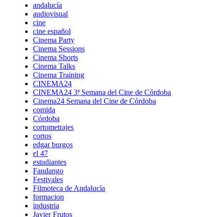
andalucía
audiovisual
cine
cine español
Cinema Party
Cinema Sessions
Cinema Shorts
Cinema Talks
Cinema Training
CINEMA24
CINEMA24 3ª Semana del Cine de Córdoba
Cinema24 Semana del Cine de Córdoba
comida
Córdoba
cortometrajes
cortos
edgar burgos
el 47
estudiantes
Fandango
Festivales
Filmoteca de Andalucía
formacion
industria
Javier Frutos