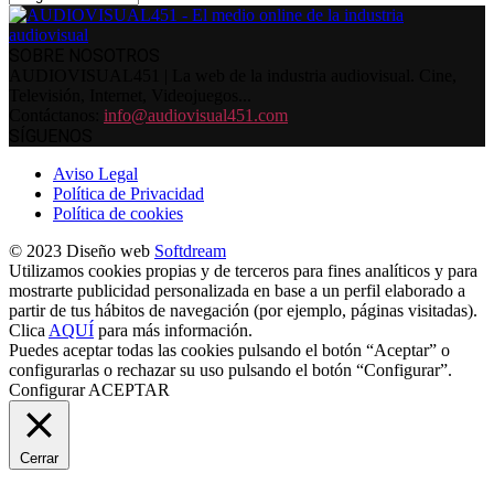
SOBRE NOSOTROS
AUDIOVISUAL451 | La web de la industria audiovisual. Cine,
Televisión, Internet, Videojuegos...
Contáctanos:
info@audiovisual451.com
SÍGUENOS
Aviso Legal
Política de Privacidad
Política de cookies
© 2023 Diseño web
Softdream
Utilizamos cookies propias y de terceros para fines analíticos y para
mostrarte publicidad personalizada en base a un perfil elaborado a
partir de tus hábitos de navegación (por ejemplo, páginas visitadas).
Clica
AQUÍ
para más información.
Puedes aceptar todas las cookies pulsando el botón “Aceptar” o
configurarlas o rechazar su uso pulsando el botón “Configurar”.
Configurar
ACEPTAR
Cerrar