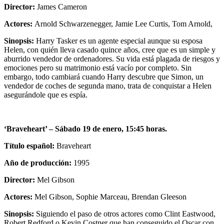
Director:
James Cameron
Actores:
Arnold Schwarzenegger, Jamie Lee Curtis, Tom Arnold,
Sinopsis:
Harry Tasker es un agente especial aunque su esposa
Helen, con quién lleva casado quince años, cree que es un simple y
aburrido vendedor de ordenadores. Su vida está plagada de riesgos y
emociones pero su matrimonio está vacío por completo. Sin
embargo, todo cambiará cuando Harry descubre que Simon, un
vendedor de coches de segunda mano, trata de conquistar a Helen
asegurándole que es espía.
‘Braveheart’ –
Sábado 19 de enero, 15:45 horas.
Título español:
Braveheart
Año de producción:
1995
Director:
Mel Gibson
Actores:
Mel Gibson, Sophie Marceau, Brendan Gleeson
Sinopsis:
Siguiendo el paso de otros actores como Clint Eastwood,
Robert Redford o Kevin Costner que han conseguido el Oscar con