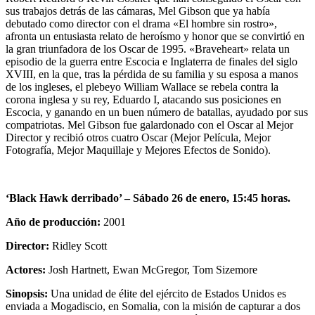
sus trabajos detrás de las cámaras, Mel Gibson que ya había
debutado como director con el drama «El hombre sin rostro»,
afronta un entusiasta relato de heroísmo y honor que se convirtió en
la gran triunfadora de los Oscar de 1995. «Braveheart» relata un
episodio de la guerra entre Escocia e Inglaterra de finales del siglo
XVIII, en la que, tras la pérdida de su familia y su esposa a manos
de los ingleses, el plebeyo William Wallace se rebela contra la
corona inglesa y su rey, Eduardo I, atacando sus posiciones en
Escocia, y ganando en un buen número de batallas, ayudado por sus
compatriotas. Mel Gibson fue galardonado con el Oscar al Mejor
Director y recibió otros cuatro Oscar (Mejor Película, Mejor
Fotografía, Mejor Maquillaje y Mejores Efectos de Sonido).
‘Black Hawk derribado’ –
Sábado 26 de enero, 15:45 horas.
Año de producción:
2001
Director:
Ridley Scott
Actores:
Josh Hartnett, Ewan McGregor, Tom Sizemore
Sinopsis:
Una unidad de élite del ejército de Estados Unidos es
enviada a Mogadiscio, en Somalia, con la misión de capturar a dos