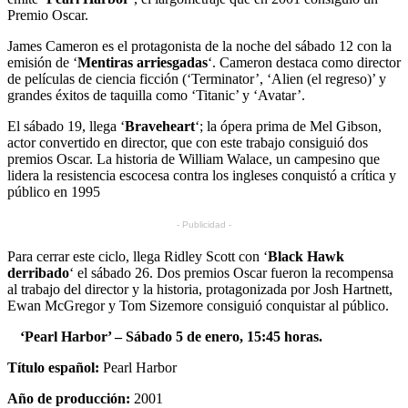
Premio Oscar.
James Cameron es el protagonista de la noche del sábado 12 con la
emisión de ‘
Mentiras arriesgadas
‘. Cameron destaca como director
de películas de ciencia ficción (‘Terminator’, ‘Alien (el regreso)’ y
grandes éxitos de taquilla como ‘Titanic’ y ‘Avatar’.
El sábado 19, llega ‘
Braveheart
‘; la ópera prima de Mel Gibson,
actor convertido en director, que con este trabajo consiguió dos
premios Oscar. La historia de William Walace, un campesino que
lidera la resistencia escocesa contra los ingleses conquistó a crítica y
público en 1995
- Publicidad -
Para cerrar este ciclo, llega Ridley Scott con ‘
Black Hawk
derribado
‘ el sábado 26. Dos premios Oscar fueron la recompensa
al trabajo del director y la historia, protagonizada por Josh Hartnett,
Ewan McGregor y Tom Sizemore consiguió conquistar al público.
‘Pearl Harbor’ –
Sábado 5 de enero, 15:45 horas.
Título español:
Pearl Harbor
Año de producción:
2001