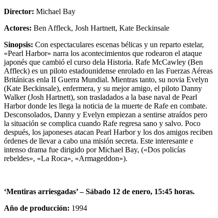
Director:
Michael Bay
Actores:
Ben Affleck, Josh Hartnett, Kate Beckinsale
Sinopsis:
Con espectaculares escenas bélicas y un reparto estelar,
«Pearl Harbor» narra los acontecimientos que rodearon el ataque
japonés que cambió el curso dela Historia. Rafe McCawley (Ben
Affleck) es un piloto estadounidense enrolado en las Fuerzas Aéreas
Británicas enla II Guerra Mundial. Mientras tanto, su novia Evelyn
(Kate Beckinsale), enfermera, y su mejor amigo, el piloto Danny
Walker (Josh Hartnett), son trasladados a la base naval de Pearl
Harbor donde les llega la noticia de la muerte de Rafe en combate.
Desconsolados, Danny y Evelyn empiezan a sentirse atraídos pero
la situación se complica cuando Rafe regresa sano y salvo. Poco
después, los japoneses atacan Pearl Harbor y los dos amigos reciben
órdenes de llevar a cabo una misión secreta. Este interesante e
intenso drama fue dirigido por Michael Bay, («Dos policías
rebeldes», «La Roca», «Armageddon»).
‘Mentiras arriesgadas’ –
Sábado 12 de enero, 15:45 horas.
Año de producción:
1994