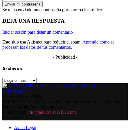
Se te ha enviado una contraseña por correo electrónico.
DEJA UNA RESPUESTA
Iniciar sesión para dejar un comentario
Este sitio usa Akismet para reducir el spam.
Aprende cómo se
procesan los datos de tus comentarios.
- Publicidad -
Archivos
Archivos
SOBRE NOSOTROS
AUDIOVISUAL451 | La web de la industria audiovisual. Cine,
Televisión, Internet, Videojuegos...
Contáctanos:
info@audiovisual451.com
SÍGUENOS
Aviso Legal