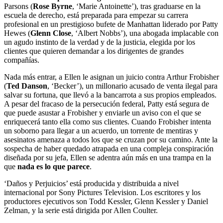
Parsons (
Rose Byrne
, ‘Marie Antoinette’), tras graduarse en la
escuela de derecho, está preparada para empezar su carrera
profesional en un prestigioso bufete de Manhattan liderado por Patty
Hewes (
Glenn Close
, ‘Albert Nobbs’), una abogada implacable con
un agudo instinto de la verdad y de la justicia, elegida por los
clientes que quieren demandar a los dirigentes de grandes
compañías.
Nada más entrar, a Ellen le asignan un juicio contra Arthur Frobisher
(
Ted Danson
, ‘Becker’), un millonario acusado de venta ilegal para
salvar su fortuna, que llevó a la bancarrota a sus propios empleados.
A pesar del fracaso de la persecución federal, Patty está segura de
que puede asustar a Frobisher y enviarle un aviso con el que se
enriquecerá tanto ella como sus clientes. Cuando Frobisher intenta
un soborno para llegar a un acuerdo, un torrente de mentiras y
asesinatos amenaza a todos los que se cruzan por su camino. Ante la
sospecha de haber quedado atrapada en una compleja conspiración
diseñada por su jefa, Ellen se adentra aún más en una trampa en la
que
nada es lo que parece
.
‘Daños y Perjuicios’ está producida y distribuida a nivel
internacional por Sony Pictures Television. Los escritores y los
productores ejecutivos son Todd Kessler, Glenn Kessler y Daniel
Zelman, y la serie está dirigida por Allen Coulter.