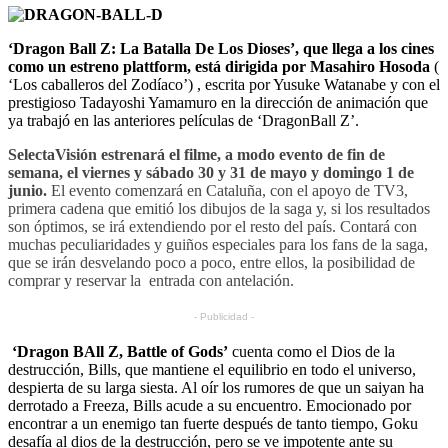
‘Dragon Ball Z: La Batalla De Los Dioses’, que llega a los cines
como un estreno plattform, está dirigida por Masahiro Hosoda
(
‘Los caballeros del Zodíaco’) , escrita por Yusuke Watanabe y con el
prestigioso Tadayoshi Yamamuro en la dirección de animación que
ya trabajó en las anteriores películas de ‘DragonBall Z’.
SelectaVisión estrenará el filme, a modo evento de fin de
semana, el viernes y sábado 30 y 31 de mayo y domingo 1 de
junio.
El evento comenzará en Cataluña, con el apoyo de TV3,
primera cadena que emitió los dibujos de la saga y, si los resultados
son óptimos, se irá extendiendo por el resto del país. Contará con
muchas peculiaridades y guiños especiales para los fans de la saga,
que se irán desvelando poco a poco, entre ellos, la posibilidad de
comprar y reservar la entrada con antelación.
- Publicidad -
‘Dragon BAll Z, Battle of Gods’
cuenta como el Dios de la
destrucción, Bills, que mantiene el equilibrio en todo el universo,
despierta de su larga siesta. Al oír los rumores de que un saiyan ha
derrotado a Freeza, Bills acude a su encuentro. Emocionado por
encontrar a un enemigo tan fuerte después de tanto tiempo, Goku
desafía al dios de la destrucción, pero se ve impotente ante su