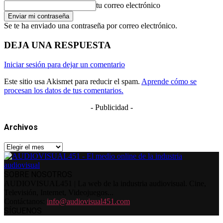
tu correo electrónico
Se te ha enviado una contraseña por correo electrónico.
DEJA UNA RESPUESTA
Iniciar sesión para dejar un comentario
Este sitio usa Akismet para reducir el spam.
Aprende cómo se
procesan los datos de tus comentarios.
- Publicidad -
Archivos
Archivos
SOBRE NOSOTROS
AUDIOVISUAL451 | La web de la industria audiovisual. Cine,
Televisión, Internet, Videojuegos...
Contáctanos:
info@audiovisual451.com
SÍGUENOS