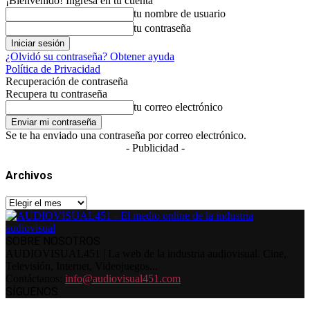
¡Bienvenido! Ingresa en tu cuenta
tu nombre de usuario
tu contraseña
¿Olvidó su contraseña? Obtener ayuda
Política de Privacidad
Recuperación de contraseña
Recupera tu contraseña
tu correo electrónico
Se te ha enviado una contraseña por correo electrónico.
- Publicidad -
Archivos
Archivos
SOBRE NOSOTROS
AUDIOVISUAL451 | La web de la industria audiovisual. Cine,
Televisión, Internet, Videojuegos...
Contáctanos:
info@audiovisual451.com
SÍGUENOS