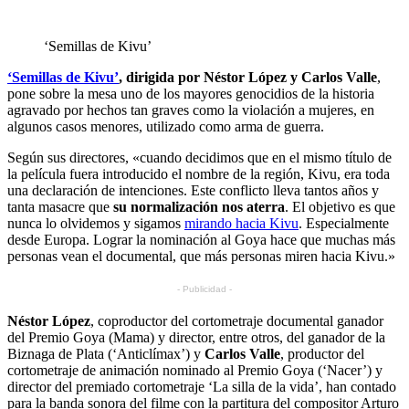
‘Semillas de Kivu’
‘Semillas de Kivu’
, dirigida por Néstor López y Carlos Valle
,
pone sobre la mesa uno de los mayores genocidios de la historia
agravado por hechos tan graves como la violación a mujeres, en
algunos casos menores, utilizado como arma de guerra.
Según sus directores, «cuando decidimos que en el mismo título de
la película fuera introducido el nombre de la región, Kivu, era toda
una declaración de intenciones. Este conflicto lleva tantos años y
tanta masacre que
su normalización nos aterra
. El objetivo es que
nunca lo olvidemos y sigamos
mirando hacia Kivu
. Especialmente
desde Europa. Lograr la nominación al Goya hace que muchas más
personas vean el documental, que más personas miren hacia Kivu.»
- Publicidad -
Néstor López
, coproductor del cortometraje documental ganador
del Premio Goya (Mama) y director, entre otros, del ganador de la
Biznaga de Plata (‘Anticlímax’) y
Carlos Valle
, productor del
cortometraje de animación nominado al Premio Goya (‘Nacer’) y
director del premiado cortometraje ‘La silla de la vida’, han contado
para la banda sonora del filme con la partitura del compositor Arturo