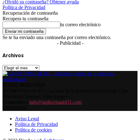
¿Olvidó su contraseña? Obtener ayuda
Política de Privacidad
Recuperación de contraseña
Recupera tu contraseña
tu correo electrónico
Se te ha enviado una contraseña por correo electrónico.
- Publicidad -
Archivos
Archivos
SOBRE NOSOTROS
AUDIOVISUAL451 | La web de la industria audiovisual. Cine,
Televisión, Internet, Videojuegos...
Contáctanos:
info@audiovisual451.com
SÍGUENOS
Aviso Legal
Política de Privacidad
Política de cookies