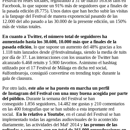
Festival en redes sociales, registrando a 31 de marzo 16.838 fans en
Facebook, lo que supone un 91% más de seguidores que a finales de
la pasada edición (8.775). Unos datos que han hecho subir las visitas
a la fanpage del Festival de manera exponencial pasando de las
12.000 del año pasado a las 30.000 de la presente edición, un 150%
más de visitas totales.
En cuanto a Twitter, el número total de seguidores ha
aumentado hasta los 30.600, 10.000 más que a finales de la
pasada edición
, lo que supone un aumento del 48% gracias a los
1.118 tuits lanzados desde @festivalmalaga, siendo la media de tuits
por día de 37. Las interacciones con los usuarios de Twitter han
alcanzado 6.468 retuits y 5.900 favoritos. Asimismo el hashtag
utilizado por el 17 Festival de Málaga en dicha red social,
#alfombraroja, consiguió convertirse en trending topic durante la
gala de clausura.
Por otro lado,
este año se ha puesto en marcha un perfil
de Instagram del Festival con una muy buena acogida por parte
del público.
Durante la semana del Festival se han
conseguido 1.856 seguidores, 14.482 me gustas y 210 comentarios
en las 400 fotografías que se han subido a esta importante red
social.
En lo relativo a Youtube
, en el canal del Festival se han
implementado todas las agendas audiovisuales de lo acontecido
diariamente, las actividades del MaF 2014 y
las promos de las
películas a concurso, con un total de 161.000 reproducciones en