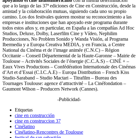
apoyando el cine latinoamericano
con la misma determinación
que a lo largo de las 37ª ediciones de Cine en Construcción, desde la
amistad y la colaboración mutuas, siguiendo cada uno su propio
camino. Los dos festivales quieren mostrar su reconocimiento a las
empresas e instituciones que han apoyado este programa durante
todos estos años y, en particular, en España a las compañías Ad Hoc
Studios, Deluxe, Dolby, Laserfilm Cine y Vídeo, Nephilim
Producciones, No Problem Sonido y Wanda Visión, al Programa
Ibermedia y a Europa Creativa MEDIA, y en Francia, a Centre
National du Cinéma et de l’image animée (C.N.C) – Région
Occitanie – Conseil Départemental de la Haute-Garonne – Mairie de
Toulouse – Activités Sociales de l’énergie (C.C.A.S) – CINÉ + –
Eaux Vives Productions – Confédération Internationale des Cinémas
d’Art et d’Essai (C.I.C.A.E) – Europa Distribution – French Kiss
Studio-Saraband – Studio Mactari – Titrafilm – Bureau des
Tournages Toulouse: agence d’attractivité – La Cinéfondation –
Gaumont Wilson – Producers Network (Cannes).
-Publicidad-
Etiquetas
cine en construcción
cine en construccion 37
Cinélatino
Cinélatino-Rencontres de Toulouse
festival de san sebastián