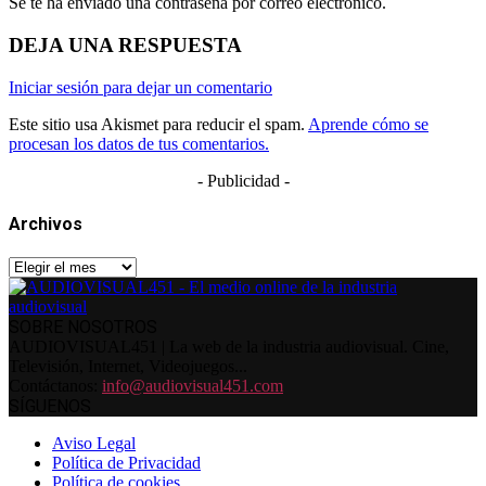
Se te ha enviado una contraseña por correo electrónico.
DEJA UNA RESPUESTA
Iniciar sesión para dejar un comentario
Este sitio usa Akismet para reducir el spam.
Aprende cómo se
procesan los datos de tus comentarios.
- Publicidad -
Archivos
Archivos
SOBRE NOSOTROS
AUDIOVISUAL451 | La web de la industria audiovisual. Cine,
Televisión, Internet, Videojuegos...
Contáctanos:
info@audiovisual451.com
SÍGUENOS
Aviso Legal
Política de Privacidad
Política de cookies