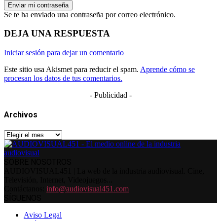
Se te ha enviado una contraseña por correo electrónico.
DEJA UNA RESPUESTA
Iniciar sesión para dejar un comentario
Este sitio usa Akismet para reducir el spam.
Aprende cómo se
procesan los datos de tus comentarios.
- Publicidad -
Archivos
Archivos
SOBRE NOSOTROS
AUDIOVISUAL451 | La web de la industria audiovisual. Cine,
Televisión, Internet, Videojuegos...
Contáctanos:
info@audiovisual451.com
SÍGUENOS
Aviso Legal