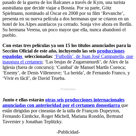
pasado de la guerra de los Balcanes a través de Kym, una turista
australiana que decide viajar a Bosnia. Por su parte, Götz
Spielmann, nominado al Oscar en 2008 por su film ‘Revanche’,
presenta en su nueva película a dos hermanas que se criaron en un
hotel de los Alpes austríacos ya cerrado. Sonja vive ahora en Berlín.
Su hermana Verena, un poco mayor que ella, nunca abandonó el
pueblo.
Con estas tres películas ya son 15 los títulos anunciados para la
Sección Oficial de este año, incluyendo las seis
producciones
españolas
seleccionadas
:
‘Futbolín’, de Juan José Campanella, que
inaugura el certamen
; ‘Las brujas de Zugarramurdi’, de Alex de la
Iglesia (fuera de concurso); ‘Canibal’ de Manuel Martín Cuenca;
‘Enemy’, de Denis Villeneuve; ‘La herida’, de Fernando Franco, y
‘Vivir es fácil’, de David Trueba.
- Publicidad -
Junto e ellas estarán
otras seis producciones internacionales
anunciadas con anterioridad por el certamen donostiarra
que
están dirigidas por cineastas de la talla de François Dupeyron,
Fernando Eimbcke, Roger Michell, Mariana Rondón, Bertrand
Tavernier y Jonathan Teplitzky.
-Publicidad-