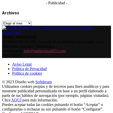
- Publicidad -
Archivos
Archivos
SOBRE NOSOTROS
AUDIOVISUAL451 | La web de la industria audiovisual. Cine,
Televisión, Internet, Videojuegos...
Contáctanos:
info@audiovisual451.com
SÍGUENOS
Aviso Legal
Política de Privacidad
Política de cookies
© 2023 Diseño web
Softdream
Utilizamos cookies propias y de terceros para fines analíticos y para
mostrarte publicidad personalizada en base a un perfil elaborado a
partir de tus hábitos de navegación (por ejemplo, páginas visitadas).
Clica
AQUÍ
para más información.
Puedes aceptar todas las cookies pulsando el botón “Aceptar” o
configurarlas o rechazar su uso pulsando el botón “Configurar”.