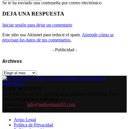
Se te ha enviado una contraseña por correo electrónico.
DEJA UNA RESPUESTA
Iniciar sesión para dejar un comentario
Este sitio usa Akismet para reducir el spam.
Aprende cómo se
procesan los datos de tus comentarios.
- Publicidad -
Archivos
Archivos
SOBRE NOSOTROS
AUDIOVISUAL451 | La web de la industria audiovisual. Cine,
Televisión, Internet, Videojuegos...
Contáctanos:
info@audiovisual451.com
SÍGUENOS
Aviso Legal
Política de Privacidad