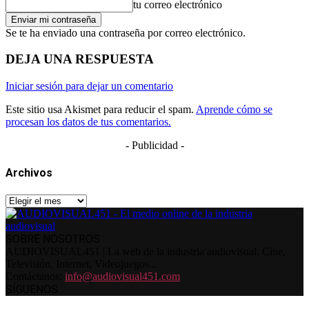
tu correo electrónico
Se te ha enviado una contraseña por correo electrónico.
DEJA UNA RESPUESTA
Iniciar sesión para dejar un comentario
Este sitio usa Akismet para reducir el spam.
Aprende cómo se
procesan los datos de tus comentarios.
- Publicidad -
Archivos
Archivos
SOBRE NOSOTROS
AUDIOVISUAL451 | La web de la industria audiovisual. Cine,
Televisión, Internet, Videojuegos...
Contáctanos:
info@audiovisual451.com
SÍGUENOS