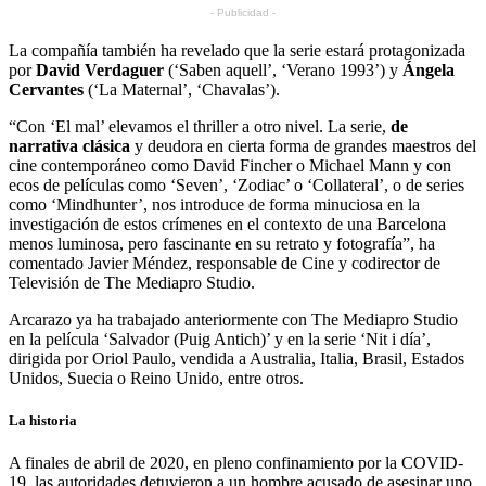
- Publicidad -
La compañía también ha revelado que la serie estará protagonizada
por
David Verdaguer
(‘Saben aquell’, ‘Verano 1993’) y
Ángela
Cervantes
(‘La Maternal’, ‘Chavalas’).
“Con ‘El mal’ elevamos el thriller a otro nivel. La serie,
de
narrativa clásica
y deudora en cierta forma de grandes maestros del
cine contemporáneo como David Fincher o Michael Mann y con
ecos de películas como ‘Seven’, ‘Zodiac’ o ‘Collateral’, o de series
como ‘Mindhunter’, nos introduce de forma minuciosa en la
investigación de estos crímenes en el contexto de una Barcelona
menos luminosa, pero fascinante en su retrato y fotografía”, ha
comentado Javier Méndez, responsable de Cine y codirector de
Televisión de The Mediapro Studio.
Arcarazo ya ha trabajado anteriormente con The Mediapro Studio
en la película ‘Salvador (Puig Antich)’ y en la serie ‘Nit i día’,
dirigida por Oriol Paulo, vendida a Australia, Italia, Brasil, Estados
Unidos, Suecia o Reino Unido, entre otros.
La historia
A finales de abril de 2020, en pleno confinamiento por la COVID-
19, las autoridades detuvieron a un hombre acusado de asesinar uno