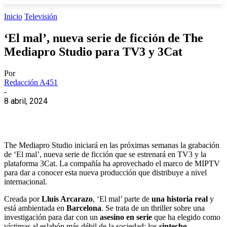
Inicio
Televisión
‘El mal’, nueva serie de ficción de The
Mediapro Studio para TV3 y 3Cat
Por
Redacción A451
-
8 abril, 2024
The Mediapro Studio iniciará en las próximas semanas la grabación
de ‘El mal’, nueva serie de ficción que se estrenará en TV3 y la
plataforma 3Cat. La compañía ha aprovechado el marco de MIPTV
para dar a conocer esta nueva producción que distribuye a nivel
internacional.
Creada por
Lluis Arcarazo
, ‘El mal’ parte de
una historia real
y
está ambientada en
Barcelona
. Se trata de un thriller sobre una
investigación para dar con un
asesino en serie
que ha elegido como
víctimas al eslabón más débil de la sociedad: los
sintecho
.