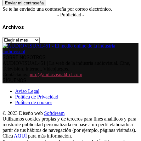
Se te ha enviado una contraseña por correo electrónico.
- Publicidad -
Archivos
Archivos
SOBRE NOSOTROS
AUDIOVISUAL451 | La web de la industria audiovisual. Cine,
Televisión, Internet, Videojuegos...
Contáctanos:
info@audiovisual451.com
SÍGUENOS
Aviso Legal
Política de Privacidad
Política de cookies
© 2023 Diseño web
Softdream
Utilizamos cookies propias y de terceros para fines analíticos y para
mostrarte publicidad personalizada en base a un perfil elaborado a
partir de tus hábitos de navegación (por ejemplo, páginas visitadas).
Clica
AQUÍ
para más información.