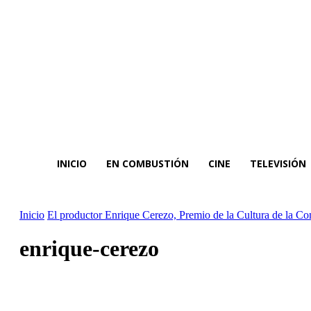
INICIO
EN COMBUSTIÓN
CINE
TELEVISIÓN
Inicio
El productor Enrique Cerezo, Premio de la Cultura de la 
enrique-cerezo