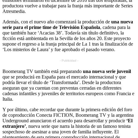
emisiones terminaron en diciembre de 2016 tras dos temporadas, la
productora vuelve a trabajar para la franja más importante de Series
Atresmedia.
Además, con el nuevo año comenzará la producción de
una nueva
serie para el prime time de Televisión Española
, cadena para la
que también hace ‘Acacias 38’. Todavía sin título definitivo, la
ficción está ambientada en la Sevilla de los años 20. Este proyecto
supone el regreso a la franja principal de La 1 tras la finalización de
‘Los misterios de Laura’ y fue aprobado el pasado verano.
- Publicidad -
Boomerang TV también está preparando
una nueva serie juvenil
que se producirá en España para el mercado internacional y que
podría llevar el título de ‘Transformada’. Desde la productora
aseguran que ya cuentan con preventas cerradas en diferentes
cadenas infantiles y juveniles de territorios europeos como Francia e
Italia.
Y por último, cabe recordar que durante la primera edición del foro
de coproducción Conecta FICTION, Boomerang TV y la argentina
Underground anunciaron el acuerdo para desarrollar y producir
‘El
extranjero’
, nueva serie que narra la historia de un famoso tenista
sospechoso de asesinar a una joven de familia influyente. El
planteamiento de esta primera coproducción internacional de