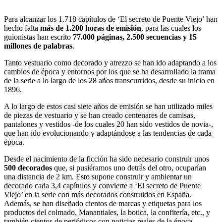
Para alcanzar los 1.718 capítulos de ‘El secreto de Puente Viejo’ han
hecho falta
más de 1.200 horas de emisión
, para las cuales los
guionistas han escrito
77.000 páginas, 2.500 secuencias y 15
millones de palabras
.
Tanto vestuario como decorado y atrezzo se han ido adaptando a los
cambios de época y entornos por los que se ha desarrollado la trama
de la serie a lo largo de los 28 años transcurridos, desde su inicio en
1896.
A lo largo de estos casi siete años de emisión se han utilizado miles
de piezas de vestuario y se han creado centenares de camisas,
pantalones y vestidos -de los cuales 20 han sido vestidos de novia-,
que han ido evolucionando y adaptándose a las tendencias de cada
época.
Desde el nacimiento de la ficción ha sido necesario construir unos
500 decorados
que, si pusiéramos uno detrás del otro, ocuparían
una distancia de 2 km. Esto supone construir y ambientar un
decorado cada 3,4 capítulos y convierte a ‘El secreto de Puente
Viejo’ en la serie con más decorados construidos en España.
Además, se han diseñado cientos de marcas y etiquetas para los
productos del colmado, Manantiales, la botica, la confitería, etc., y
también cientos de periódicos con noticias reales de la época,