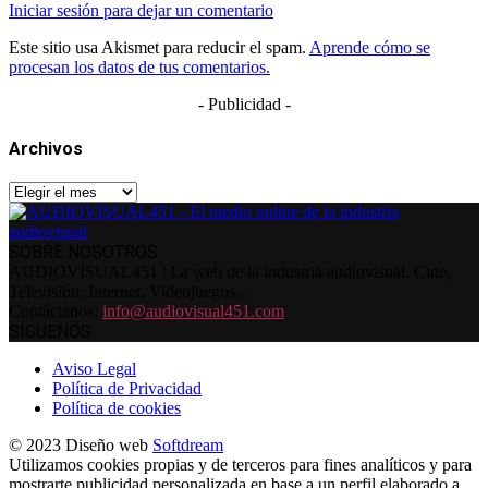
Iniciar sesión para dejar un comentario
Este sitio usa Akismet para reducir el spam.
Aprende cómo se
procesan los datos de tus comentarios.
- Publicidad -
Archivos
Archivos
SOBRE NOSOTROS
AUDIOVISUAL451 | La web de la industria audiovisual. Cine,
Televisión, Internet, Videojuegos...
Contáctanos:
info@audiovisual451.com
SÍGUENOS
Aviso Legal
Política de Privacidad
Política de cookies
© 2023 Diseño web
Softdream
Utilizamos cookies propias y de terceros para fines analíticos y para
mostrarte publicidad personalizada en base a un perfil elaborado a