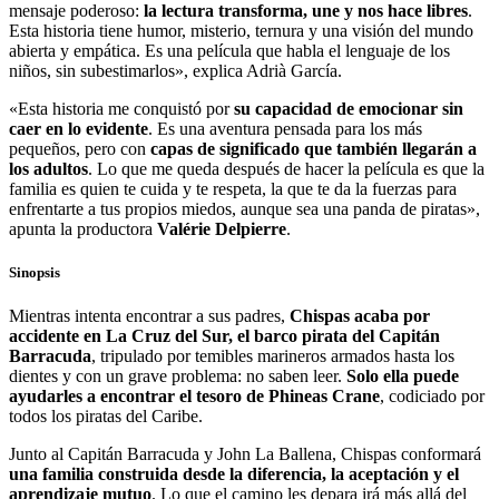
mensaje poderoso:
la lectura transforma, une y nos hace libres
.
Esta historia tiene humor, misterio, ternura y una visión del mundo
abierta y empática. Es una película que habla el lenguaje de los
niños, sin subestimarlos», explica Adrià García.
«Esta historia me conquistó por
su capacidad de emocionar sin
caer en lo evidente
. Es una aventura pensada para los más
pequeños, pero con
capas de significado que también llegarán a
los adultos
. Lo que me queda después de hacer la película es que la
familia es quien te cuida y te respeta, la que te da la fuerzas para
enfrentarte a tus propios miedos, aunque sea una panda de piratas»,
apunta la productora
Valérie Delpierre
.
Sinopsis
Mientras intenta encontrar a sus padres,
Chispas acaba por
accidente en La Cruz del Sur, el barco pirata del Capitán
Barracuda
, tripulado por temibles marineros armados hasta los
dientes y con un grave problema: no saben leer.
Solo ella puede
ayudarles a encontrar el tesoro de Phineas Crane
, codiciado por
todos los piratas del Caribe.
Junto al Capitán Barracuda y John La Ballena, Chispas conformará
una familia construida desde la diferencia, la aceptación y el
aprendizaje mutuo
. Lo que el camino les depara irá más allá del