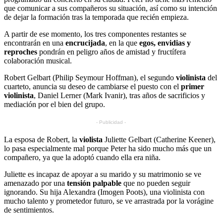
que comunicar a sus compañeros su situación, así como su intención
de dejar la formación tras la temporada que recién empieza.
A partir de ese momento, los tres componentes restantes se
encontrarán en una
encrucijada
, en la que
egos, envidias y
reproches
pondrán en peligro años de amistad y fructífera
colaboración musical.
Robert Gelbart (Philip Seymour Hoffman), el segundo
violinista
del
cuarteto, anuncia su deseo de cambiarse el puesto con el
primer
violinista
, Daniel Lerner (Mark Ivanir), tras años de sacrificios y
mediación por el bien del grupo.
- Publicidad -
La esposa de Robert, la
violista
Juliette Gelbart (Catherine Keener),
lo pasa especialmente mal porque Peter ha sido mucho más que un
compañero, ya que la adoptó cuando ella era niña.
Juliette es incapaz de apoyar a su marido y su matrimonio se ve
amenazado por una
tensión palpable
que no pueden seguir
ignorando. Su hija Alexandra (Imogen Poots), una violinista con
mucho talento y prometedor futuro, se ve arrastrada por la vorágine
de sentimientos.