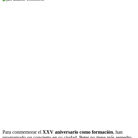
Para conmemorar el
XXV aniversario como formación
, han
programado un concierto en su ciudad. Peter no tiene más remedio