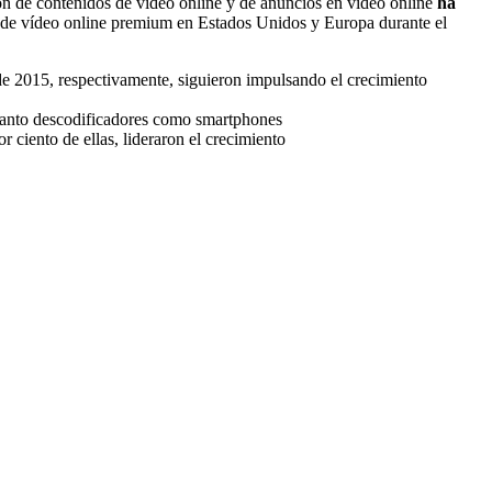
ión de contenidos de vídeo online y de anuncios en vídeo online
ha
os de vídeo online premium en Estados Unidos y Europa durante el
 de 2015, respectivamente, siguieron impulsando el crecimiento
n tanto descodificadores como smartphones
r ciento de ellas, lideraron el crecimiento