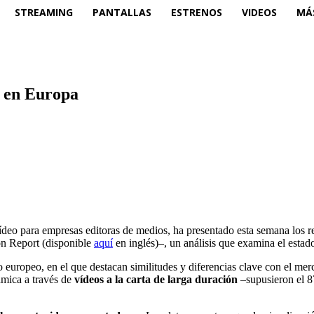
STREAMING
PANTALLAS
ESTRENOS
VIDEOS
MÁ
a en Europa
vídeo para empresas editoras de medios, ha presentado esta semana los 
on Report (disponible
aquí
en inglés)–, un análisis que examina el estad
 europeo, en el que destacan similitudes y diferencias clave con el mer
ámica a través de
vídeos a la carta de larga duración
–supusieron el 87