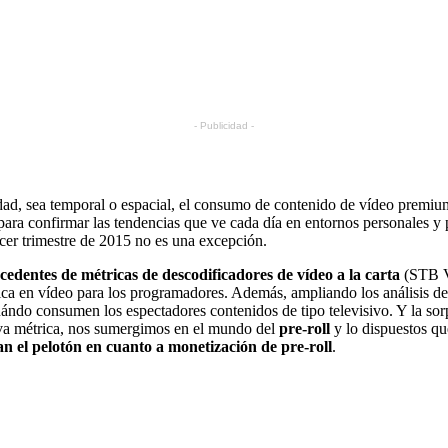
- Publicidad -
dad, sea temporal o espacial, el consumo de contenido de vídeo premium
para confirmar las tendencias que ve cada día en entornos personales y p
rcer trimestre de 2015 no es una excepción.
dentes de métricas de descodificadores de vídeo a la carta
(STB Vo
ica en vídeo para los programadores. Además, ampliando los análisis d
ándo consumen los espectadores contenidos de tipo televisivo. Y la sorp
eva métrica, nos sumergimos en el mundo del
pre-roll
y lo dispuestos qu
ran el pelotón en cuanto a monetización de pre-roll
.