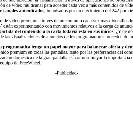
ión de vídeo multicanal para acceder cada vez a más contenidos de vídeo
de
canales autenticados
, impulsados por un crecimiento del 242 por cie
 de vídeo premium a través de un conjunto cada vez más diversificado
están experimentando con movimientos relativos a la carga de anuncios
partida del contenido a la carta todavía está en sus inicios
. ¿Y de dó
de las visualizaciones de anuncios de los programadores proceden de m
ía programática tenga un papel mayor para balancear oferta y d
ido premium en todas las pantallas, tanto por las preferencias del con
ización doméstica de la gran pantalla así como subrayar la importancia 
el equipo de FreeWheel.
-Publicidad-