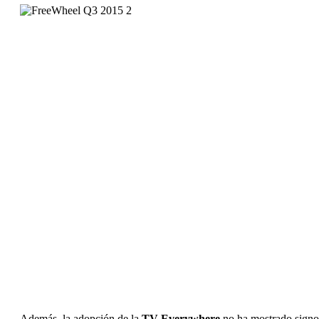
Además, la adopción de la
TV Everywhere
no ha mostrado signos