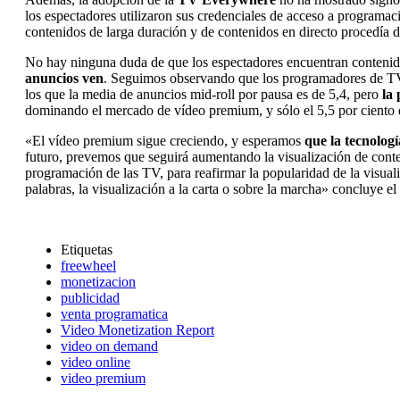
los espectadores utilizaron sus credenciales de acceso a programac
contenidos de larga duración y de contenidos en directo procedía 
No hay ninguna duda de que los espectadores encuentran contenido
anuncios ven
. Seguimos observando que los programadores de TV 
los que la media de anuncios mid-roll por pausa es de 5,4, pero
la 
dominando el mercado de vídeo premium, y sólo el 5,5 por ciento 
«El vídeo premium sigue creciendo, y esperamos
que la tecnolog
futuro, prevemos que seguirá aumentando la visualización de conten
programación de las TV, para reafirmar la popularidad de la visual
palabras, la visualización a la carta o sobre la marcha» concluye 
Etiquetas
freewheel
monetizacion
publicidad
venta programatica
Video Monetization Report
video on demand
video online
video premium