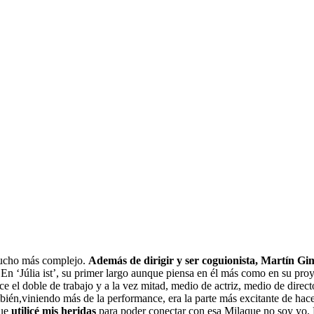
mucho más complejo.
Además de dirigir y ser coguionista, Martín Gi
 En ‘
Júlia
ist’
, su primer largo aunque piensa en él más como en su proye
e el doble de trabajo y a la vez mitad, medio de actriz, medio de directo
ién,viniendo más de la performance, era la parte más excitante de hac
que
utilicé mis heridas
para poder conectar con esa Milaque no soy yo. F