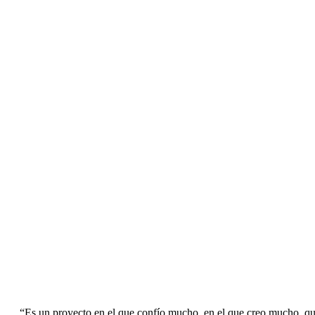
“Es un proyecto en el que confío mucho, en el que creo mucho, qu