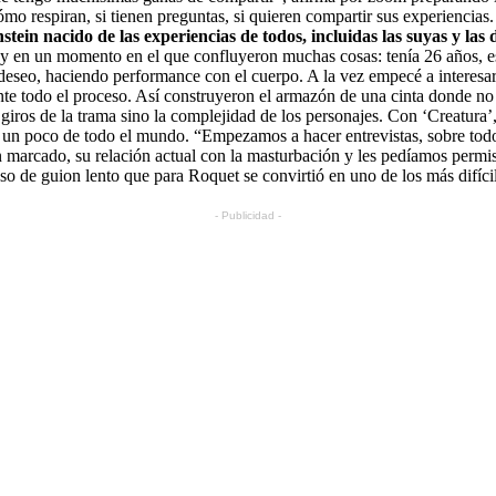
ómo respiran, si tienen preguntas, si quieren compartir sus experienci
tein nacido de las experiencias de todos, incluidas las suyas y las
y en un momento en el que confluyeron muchas cosas: tenía 26 años, e
 deseo, haciendo performance con el cuerpo. A la vez empecé a interesa
te todo el proceso. Así construyeron el armazón de una cinta donde no
giros de la trama sino la complejidad de los personajes. Con ‘
Creatura’
Con un poco de todo el mundo. “Empezamos a hacer entrevistas, sobre tod
 marcado, su relación actual con la masturbación y les pedíamos permis
 de guion lento que para Roquet se convirtió en uno de los más difícil
- Publicidad -