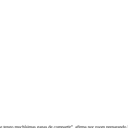
e tengo muchísimas ganas de compartir”, afirma por zoom preparando la