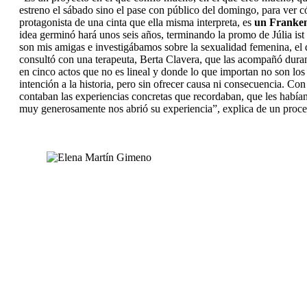
estreno el sábado sino el pase con público del domingo, para ver c
protagonista de una cinta que ella misma interpreta, es
un Frankens
idea germinó hará unos seis años, terminando la promo de
J
ú
lia
ist
son mis amigas e investigábamos sobre la sexualidad femenina, el
consultó con una terapeuta, Berta Clavera, que las acompañó duran
en cinco actos que no es lineal y donde lo que importan no son los 
intención a la historia, pero sin ofrecer causa ni consecuencia. 
contaban las experiencias concretas que recordaban, que les habían
muy generosamente nos abrió su experiencia”, explica de un proceso