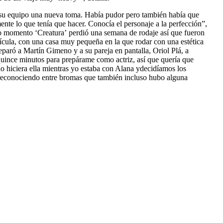
a su equipo una nueva toma. Había pudor pero también había que
nte lo que tenía que hacer. Conocía el personaje a la perfección”,
mo momento ‘
Creatura’
perdió una semana de rodaje así que fueron
lícula, con una casa muy pequeña en la que rodar con una estética
reparó a Martín Gimeno y a su pareja en pantalla, Oriol Plá, a
 quince minutos para prepárame como actriz, así que quería que
lo hiciera ella mientras yo estaba con Alana ydecidíamos los
a reconociendo entre bromas que también incluso hubo alguna