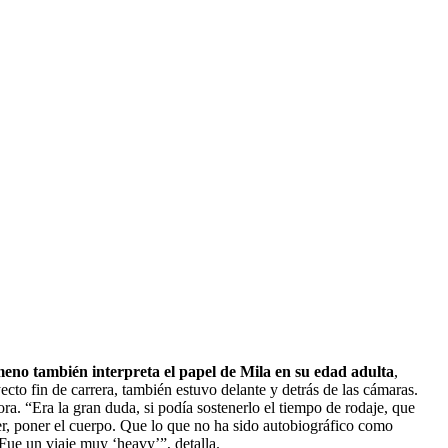
meno también interpreta el papel de Mila en su edad adulta
,
cto fin de carrera, también estuvo delante y detrás de las cámaras.
ra. “Era la gran duda, si podía sostenerlo el tiempo de rodaje, que
er, poner el cuerpo. Que lo que no ha sido autobiográfico como
ue un viaje muy ‘heavy’”, detalla.