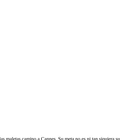
s maletas camino a Cannes. Su meta no es ni tan siquiera su