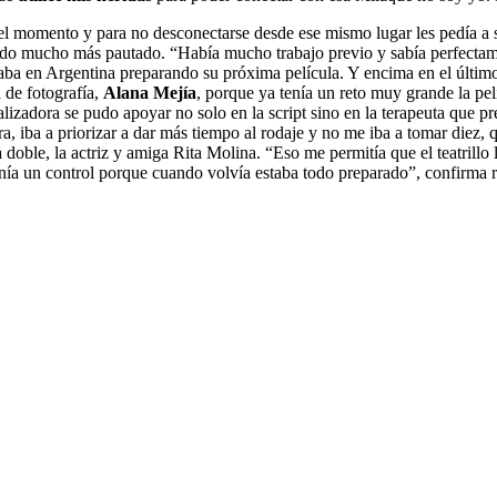
 del momento y para no desconectarse desde ese mismo lugar les pedía 
 todo mucho más pautado. “Había mucho trabajo previo y sabía perfectame
taba en Argentina preparando su próxima película. Y encima en el últi
 de fotografía,
Alana
Mejía
, porque ya tenía un reto muy grande la pe
ealizadora se pudo apoyar no solo en la script sino en la terapeuta que p
, iba a priorizar a dar más tiempo al rodaje y no me iba a tomar diez,
oble, la actriz y amiga Rita Molina. “Eso me permitía que el teatrillo 
tenía un control porque cuando volvía estaba todo preparado”, confirm