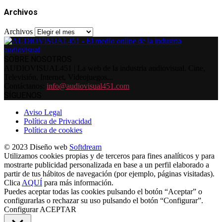
Archivos
Archivos
SOBRE NOSOTROS
AUDIOVISUAL451 | La web de la industria audiovisual. Cine,
Televisión, Internet, Videojuegos...
Contáctanos:
info@audiovisual451.com
SÍGUENOS
Aviso Legal
Política de Privacidad
Política de cookies
© 2023 Diseño web
Softdream
Utilizamos cookies propias y de terceros para fines analíticos y para
mostrarte publicidad personalizada en base a un perfil elaborado a
partir de tus hábitos de navegación (por ejemplo, páginas visitadas).
Clica
AQUÍ
para más información.
Puedes aceptar todas las cookies pulsando el botón “Aceptar” o
configurarlas o rechazar su uso pulsando el botón “Configurar”.
Configurar
ACEPTAR