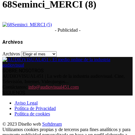
68Seminci_MERCI (8)
- Publicidad -
Archivos
Archivos
SOBRE NOSOTROS
AUDIOVISUAL451 | La web de la industria audiovisual. Cine,
Televisión, Internet, Videojuegos...
Contáctanos:
info@audiovisual451.com
SÍGUENOS
Aviso Legal
Política de Privacidad
Política de cookies
© 2023 Diseño web
Softdream
Utilizamos cookies propias y de terceros para fines analíticos y para
mostrarte publicidad personalizada en base a un perfil elaborado a