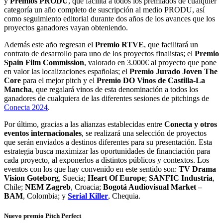
y
Premios PRODU
, que facilita a todos los premiados de cualquier
categoría un año completo de suscripción al medio PRODU, así
como seguimiento editorial durante dos años de los avances que los
proyectos ganadores vayan obteniendo.
Además este año regresan el
Premio RTVE
, que facilitará un
contrato de desarrollo para uno de los proyectos finalistas; el
Premio
Spain Film Commission
, valorado en 3.000€ al proyecto que pone
en valor las localizaciones españolas; el
Premio Jurado Joven The
Core
para el mejor pitch y el
Premio DO Vinos de Castilla-La
Mancha
, que regalará vinos de esta denominación a todos los
ganadores de cualquiera de las diferentes sesiones de pitchings de
Conecta 2024
.
Por último, gracias a las alianzas establecidas entre
Conecta y otros
eventos internacionales
, se realizará una selección de proyectos
que serán enviados a destinos diferentes para su presentación. Esta
estrategia busca maximizar las oportunidades de financiación para
cada proyecto, al exponerlos a distintos públicos y contextos. Los
eventos con los que hay convenido en este sentido son:
TV Drama
Vision Goteborg
, Suecia;
Heart Of Europe
;
SANFIC Industria
,
Chile;
NEM Zagreb
, Croacia;
Bogotá Audiovisual Market –
BAM
, Colombia; y
Serial Killer
, Chequia.
Nuevo premio Pitch Perfect