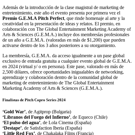
Además de la introducción de la clase magistral de marketing de
entretenimiento, este año el evento presenta por primera vez el
Premio G.E.M.A Pitch Perfect
, que rinde homenaje al arte y la
creatividad en la presentación de ideas y relatos. El premio, en
colaboración con The Global Entertainment Marketing Academy of
Arts & Sciences (G.E.M.A.) incluye dos membresías profesionales
de un año a G.E.M.A. (valoradas en más de $1,200) que pueden
activarse dentro de los 3 años posteriores a su otorgamiento.
La membresía, G.E.M.A. da acceso igualmente a un pase global
exclusivo de entrada gratuita a cualquier evento global de G.E.M.A.
en 2024 (virtual y/ o en persona). Este pase, valorado en más de
2,500 dólares, ofrece oportunidades inigualables de networking,
aprendizaje y colaboración dentro de la comunidad global de
marketing de entretenimiento de The Global Entertainment
Marketing Academy of Arts & Sciences (G.E.M.A.).
Finalistas de Pitch Copro Series 2024
‘Gold War’
, de Agitprop (Bulgaria)
‘Líbranos del Fuego del Infierno’
, de Equeco (Chile)
‘El pulso del agua’
, de Lola Cinema (España)
‘Destape’
, de Satisfaction Iberia (España)
‘Little Red Fox’
, de Chakalaka Films (Francia)